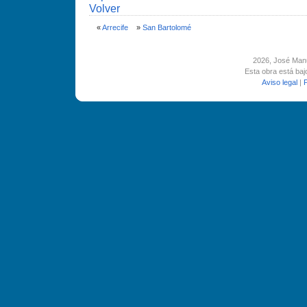
Volver
«
Arrecife
»
San Bartolomé
2026
, José Man
Esta obra está ba
Aviso legal
|