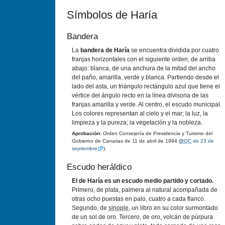
Sí­mbolos de Harí­a
Bandera
La
bandera de Harí­a
se encuentra dividida por cuatro
franjas horizontales con el siguiente orden, de arriba
abajo: blanca, de una anchura de la mitad del ancho
del paño, amarilla, verde y blanca. Partiendo desde el
lado del asta, un triángulo rectángulo azul que tiene el
vértice del ángulo recto en la lí­nea divisoria de las
franjas amarilla y verde. Al centro, el escudo municipal.
Los colores representan al cielo y el mar; la luz, la
limpieza y la pureza; la vegetación y la nobleza.
Aprobación:
Orden Consejerí­a de Presidencia y Turismo del
Gobierno de Canarias de 11 de abril de 1994 (
BOC
de 23 de
septiembre
).
Escudo heráldico
El de Harí­a es un escudo medio partido y cortado.
Primero, de plata, palmera al natural acompañada de
otras ocho puestas en palo, cuatro a cada flanco.
Segundo, de
sinople
, un libro en su color surmontado
de un sol de oro. Tercero, de oro, volcán de púrpura