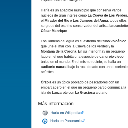
Espacio Natural Protegido.
Harí­a es un apacible municipio que conserva varios
núcleos de gran interés como
La Cueva de Los Verdes
,
el
Mirador del Rí­o
o
Los Jameos del Agua
; todos ellos
surgidos del espí­ritu conservador del artista lanzaroteño
César Manrique
.
Los Jameos del Agua es el extremo del
tubo volcánico
que une el mar con la Cueva de los Verdes y la
Montaña de la Corona
. En su interior hay un pequeño
lago en el que habita una especie de
cangrejo ciego
único en el mundo. En el mismo recinto, se halla un
auditorio natural
bajo la roca dotado con una excelente
acústica.
Órzola
es un tí­pico poblado de pescadores con un
embarcadero en el que un pequeño barco comunica la
isla de Lanzarote con
La Graciosa
a diario.
Más información
Harí­a en Wikipedia
Harí­a en Panoramio