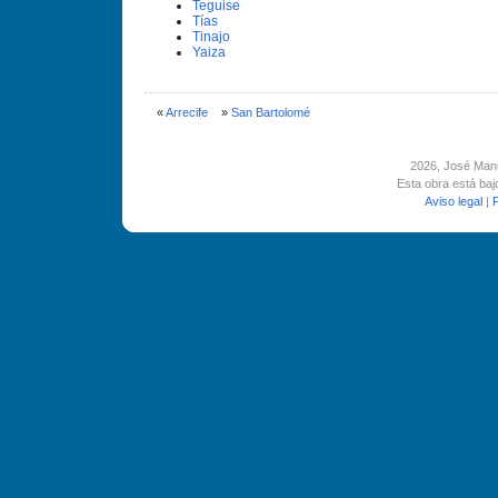
Teguise
Tí­as
Tinajo
Yaiza
«
Arrecife
»
San Bartolomé
2026
, José Man
Esta obra está ba
Aviso legal
|