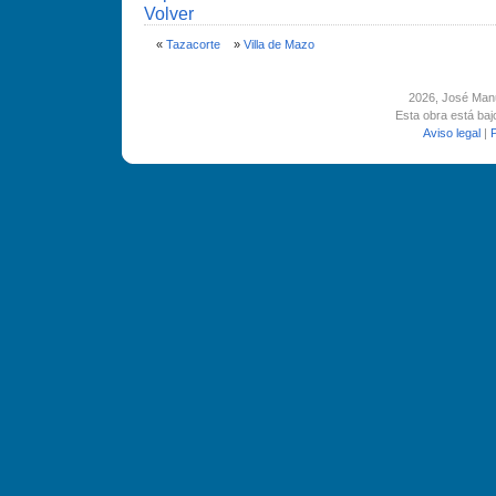
Volver
«
Tazacorte
»
Villa de Mazo
2026
, José Man
Esta obra está ba
Aviso legal
|