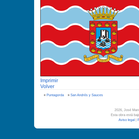
Imprimir
Volver
«
Puntagorda
»
San Andrés y Sauces
2026
, José Man
Esta obra está ba
Aviso legal
|