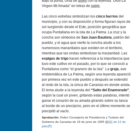
Bajo la punta, cinta de
gules
con la leyenda “Dios-La
Virgen-Mi Amada” en letras de
sable
.
Las cinco estrellas simbolizan los
cinco barrios
del
municipio, y con su disposición y forma figuran rayos de
sol surgiendo desde el Este, posición geográfica que
ocupa Puntallana en la isla de La Palma. La cruz y la
concha son símbolos de
San Juan Bautista
, patrón del
pueblo, y el agua que vierte la concha alude a los
numerosos manantiales que existen en el territorio,
mientras que las ondas simbolizan la insularidad. Las
espigas de trigo
hacen referencia a la importancia que
tuvo este cultivo en el pasado, por lo que se conoció a
Puntallana como “el granero de la isla”. La
graja
, ave
emblemática de La Palma, según una leyenda apareció
por primera vez en este pueblo y después se extendió
al resto de la isla, la única de Canarias en donde anida.
El lema alude a la leyenda del
“Salto del Enamorado”
,
según la cual un joven, gritando estas palabras, intentó
ganar el corazón de su amada girando sobre su lanza
al borde de un precipicio, pero en el último momento se
precipitó al vacío.
Aprobación:
Orden Consejería de Presidencia y Turismo del
Gobierno de Canarias de 19 de junio de 1995 (
BOC
de 12 de
julio
).