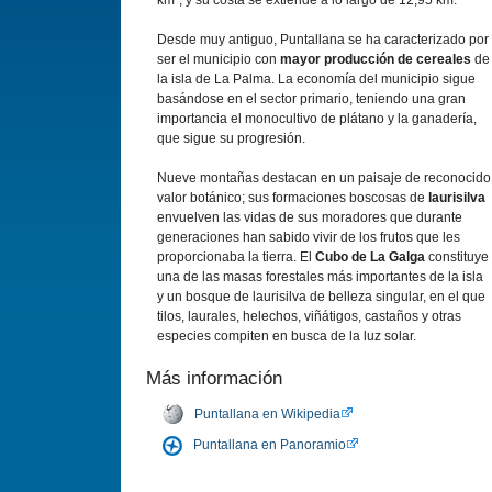
km²; y su costa se extiende a lo largo de 12,95 km.
Desde muy antiguo, Puntallana se ha caracterizado por
ser el municipio con
mayor producción de cereales
de
la isla de La Palma. La economía del municipio sigue
basándose en el sector primario, teniendo una gran
importancia el monocultivo de plátano y la ganadería,
que sigue su progresión.
Nueve montañas destacan en un paisaje de reconocido
valor botánico; sus formaciones boscosas de
laurisilva
envuelven las vidas de sus moradores que durante
generaciones han sabido vivir de los frutos que les
proporcionaba la tierra. El
Cubo de La Galga
constituye
una de las masas forestales más importantes de la isla
y un bosque de laurisilva de belleza singular, en el que
tilos, laurales, helechos, viñátigos, castaños y otras
especies compiten en busca de la luz solar.
Más información
Puntallana en Wikipedia
Puntallana en Panoramio