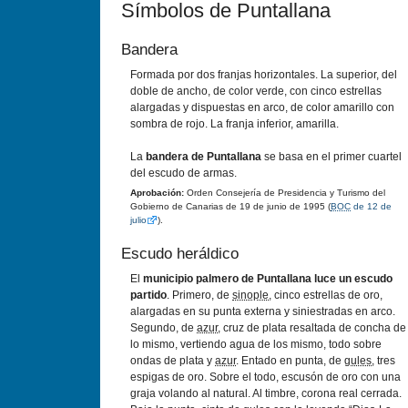
Símbolos de Puntallana
Bandera
Formada por dos franjas horizontales. La superior, del
doble de ancho, de color verde, con cinco estrellas
alargadas y dispuestas en arco, de color amarillo con
sombra de rojo. La franja inferior, amarilla.
La
bandera de Puntallana
se basa en el primer cuartel
del escudo de armas.
Aprobación:
Orden Consejería de Presidencia y Turismo del
Gobierno de Canarias de 19 de junio de 1995 (
BOC
de 12 de
julio
).
Escudo heráldico
El
municipio palmero de Puntallana luce un escudo
partido
. Primero, de
sinople
, cinco estrellas de oro,
alargadas en su punta externa y siniestradas en arco.
Segundo, de
azur
, cruz de plata resaltada de concha de
lo mismo, vertiendo agua de los mismo, todo sobre
ondas de plata y
azur
. Entado en punta, de
gules
, tres
espigas de oro. Sobre el todo, escusón de oro con una
graja volando al natural. Al timbre, corona real cerrada.