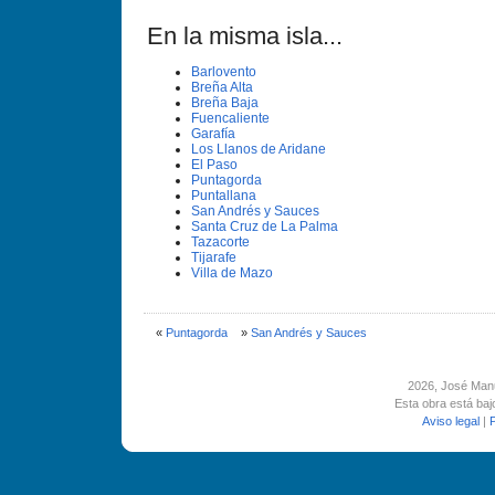
En la misma isla...
Barlovento
Breña Alta
Breña Baja
Fuencaliente
Garafí­a
Los Llanos de Aridane
El Paso
Puntagorda
Puntallana
San Andrés y Sauces
Santa Cruz de La Palma
Tazacorte
Tijarafe
Villa de Mazo
«
Puntagorda
»
San Andrés y Sauces
2026
, José Man
Esta obra está ba
Aviso legal
|