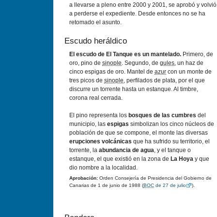
a llevarse a pleno entre 2000 y 2001, se aprobó y volvió
a perderse el expediente. Desde entonces no se ha
retomado el asunto.
Escudo heráldico
El escudo de El Tanque es un mantelado.
Primero, de
oro, pino de
sinople
. Segundo, de
gules
, un haz de
cinco espigas de oro. Mantel de
azur
con un monte de
tres picos de
sinople
, perfilados de plata, por el que
discurre un torrente hasta un estanque. Al timbre,
corona real cerrada.
El pino representa los
bosques de las cumbres
del
municipio, las
espigas
simbolizan los cinco núcleos de
población de que se compone, el monte las diversas
erupciones volcánicas
que ha sufrido su territorio, el
torrente, la
abundancia de agua
, y el tanque o
estanque, el que existió en la zona de
La Hoya
y que
dio nombre a la localidad.
Aprobación:
Orden Consejería de Presidencia del Gobierno de
Canarias de 1 de junio de 1988 (
BOC
de 27 de julio
).