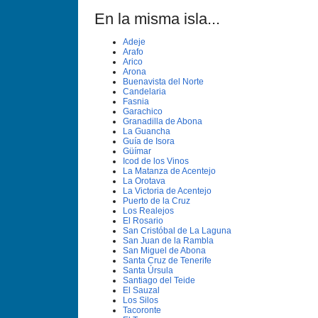
En la misma isla...
Adeje
Arafo
Arico
Arona
Buenavista del Norte
Candelaria
Fasnia
Garachico
Granadilla de Abona
La Guancha
Guí­a de Isora
Güí­mar
Icod de los Vinos
La Matanza de Acentejo
La Orotava
La Victoria de Acentejo
Puerto de la Cruz
Los Realejos
El Rosario
San Cristóbal de La Laguna
San Juan de la Rambla
San Miguel de Abona
Santa Cruz de Tenerife
Santa Úrsula
Santiago del Teide
El Sauzal
Los Silos
Tacoronte