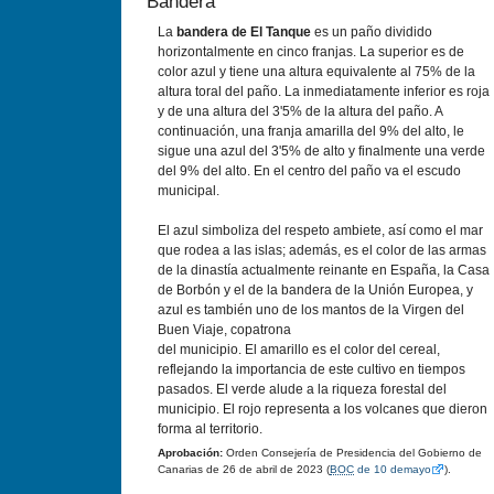
Bandera
La
bandera de El Tanque
es un paño dividido
horizontalmente en cinco franjas. La superior es de
color azul y tiene una altura equivalente al 75% de la
altura toral del paño. La inmediatamente inferior es roja
y de una altura del 3'5% de la altura del paño. A
continuación, una franja amarilla del 9% del alto, le
sigue una azul del 3'5% de alto y finalmente una verde
del 9% del alto. En el centro del paño va el escudo
municipal.
El azul simboliza del respeto ambiete, así como el mar
que rodea a las islas; además, es el color de las armas
de la dinastía actualmente reinante en España, la Casa
de Borbón y el de la bandera de la Unión Europea, y
azul es también uno de los mantos de la Virgen del
Buen Viaje, copatrona
del municipio. El amarillo es el color del cereal,
reflejando la importancia de este cultivo en tiempos
pasados. El verde alude a la riqueza forestal del
municipio. El rojo representa a los volcanes que dieron
forma al territorio.
Aprobación:
Orden Consejería de Presidencia del Gobierno de
Canarias de 26 de abril de 2023 (
BOC
de 10 demayo
).