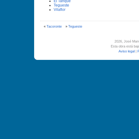
El Tanque
Tegueste
Vilaflor
«
Tacoronte
»
Tegueste
2026
, José Man
Esta obra está ba
Aviso legal
|