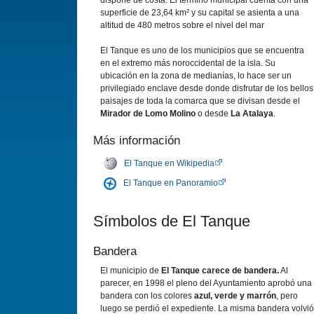
dispone de costa. El término municipal cuenta con una
superficie de 23,64 km² y su capital se asienta a una
altitud de 480 metros sobre el nivel del mar
El Tanque es uno de los municipios que se encuentra
en el extremo más noroccidental de la isla. Su
ubicación en la zona de medianías, lo hace ser un
privilegiado enclave desde donde disfrutar de los bellos
paisajes de toda la comarca que se divisan desde el
Mirador de Lomo Molino
o desde
La Atalaya
.
Más información
El Tanque en Wikipedia
El Tanque en Panoramio
Símbolos de El Tanque
Bandera
El municipio de
El Tanque carece de bandera.
Al
parecer, en 1998 el pleno del Ayuntamiento aprobó una
bandera con los colores
azul, verde y marrón
, pero
luego se perdió el expediente. La misma bandera volvió