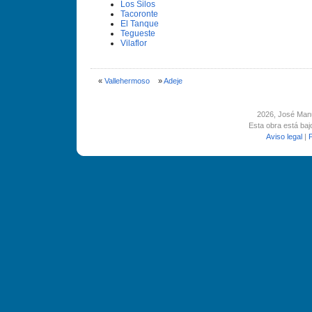
Los Silos
Tacoronte
El Tanque
Tegueste
Vilaflor
«
Vallehermoso
»
Adeje
2026
, José Man
Esta obra está ba
Aviso legal
|