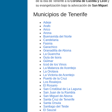
de la isla de Tenerife a la
Corona de Castilla y León
y
su evangelización bajo la advocación de
San Miguel
.
Municipios de Tenerife
Adeje
Arafo
Arico
Arona
Buenavista del Norte
Candelaria
Fasnia
Garachico
Granadilla de Abona
La Guancha
Guí­a de Isora
Güí­mar
Icod de los Vinos
La Matanza de Acentejo
La Orotava
La Victoria de Acentejo
Puerto de la Cruz
Los Realejos
El Rosario
San Cristóbal de La Laguna
San Juan de la Rambla
San Miguel de Abona
Santa Cruz de Tenerife
Santa Úrsula
Santiago del Teide
El Sauzal