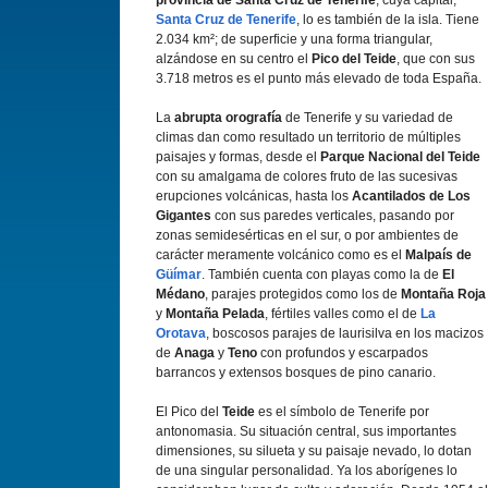
provincia de Santa Cruz de Tenerife
, cuya capital,
Santa Cruz de Tenerife
, lo es también de la isla. Tiene
2.034 km²; de superficie y una forma triangular,
alzándose en su centro el
Pico del Teide
, que con sus
3.718 metros es el punto más elevado de toda España.
La
abrupta orografía
de Tenerife y su variedad de
climas dan como resultado un territorio de múltiples
paisajes y formas, desde el
Parque Nacional del Teide
con su amalgama de colores fruto de las sucesivas
erupciones volcánicas, hasta los
Acantilados de Los
Gigantes
con sus paredes verticales, pasando por
zonas semidesérticas en el sur, o por ambientes de
carácter meramente volcánico como es el
Malpaís de
Güímar
. También cuenta con playas como la de
El
Médano
, parajes protegidos como los de
Montaña Roja
y
Montaña Pelada
, fértiles valles como el de
La
Orotava
, boscosos parajes de laurisilva en los macizos
de
Anaga
y
Teno
con profundos y escarpados
barrancos y extensos bosques de pino canario.
El Pico del
Teide
es el símbolo de Tenerife por
antonomasia. Su situación central, sus importantes
dimensiones, su silueta y su paisaje nevado, lo dotan
de una singular personalidad. Ya los aborígenes lo