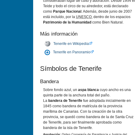
consideraban lugar de culto y adoración. Desde 1954 el
Teide y todo el circo de su alrededor, está declarado
como
Parque Nacional
. Además, desde junio de 2007
está incluído, por la
UNESCO
, dentro de los espacios
Patrimonio de la Humanidad
como Bien Natural.
Más información
Tenerife en Wikipedia
Tenerife en Panoramio
Símbolos de Tenerife
Bandera
Sobre fondo azul, un
aspa blanca
cuyo ancho es una
quinta parte de la anchura total del paño.
La
bandera de Tenerife
fue adoptada inicialmente en
1845 como bandera de matrícula de la provincia
marítima de Canarias. Con la creación de la otra
provincia, se quedó como bandera de la de Santa Cruz
de Tenerife, para ser finalmente aprobada como
bandera de la isla de Tenerife.
Aprobación:
Orden Consejería de Presidencia y Justicia del