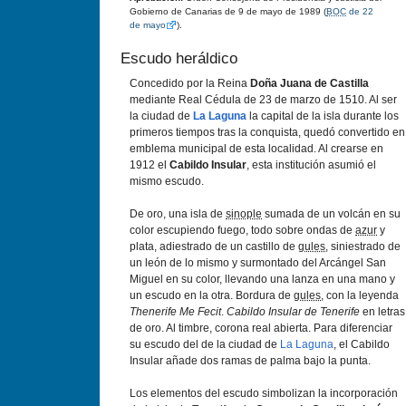
Gobierno de Canarias de 9 de mayo de 1989 (
BOC
de 22
de mayo
).
Escudo heráldico
Concedido por la Reina
Doña Juana de Castilla
mediante Real Cédula de 23 de marzo de 1510. Al ser
la ciudad de
La Laguna
la capital de la isla durante los
primeros tiempos tras la conquista, quedó convertido en
emblema municipal de esta localidad. Al crearse en
1912 el
Cabildo Insular
, esta institución asumió el
mismo escudo.
De oro, una isla de
sinople
sumada de un volcán en su
color escupiendo fuego, todo sobre ondas de
azur
y
plata, adiestrado de un castillo de
gules
, siniestrado de
un león de lo mismo y surmontado del Arcángel San
Miguel en su color, llevando una lanza en una mano y
un escudo en la otra. Bordura de
gules
, con la leyenda
Thenerife Me Fecit
.
Cabildo Insular de Tenerife
en letras
de oro. Al timbre, corona real abierta. Para diferenciar
su escudo del de la ciudad de
La Laguna
, el Cabildo
Insular añade dos ramas de palma bajo la punta.
Los elementos del escudo simbolizan la incorporación