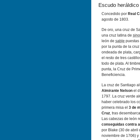
Escudo heráldico
Concedido por
Real C
agosto de 1803.
De oro, una cruz de S
una cruz latina de
sino
león de
sable
puestas 
por la punta de la cru
ondeada de plata, carga
el resto de tres castil
todo de plata. Al timbr
punta, la Cruz de Pri
Beneficiencia.
La cruz de Santiago a
Almirante Nelson
el d
1797. La cruz verde a
haber celebrado los c
primera misa el
3 de m
Cruz
, tras desembarca
Las cabezas de león r
conseguidas contra a
por Blake (30 de abril
noviembre de 1706) y 