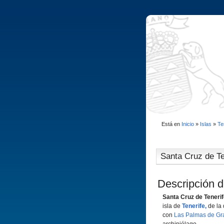
Está en
Inicio
»
Islas
»
Te
Santa Cruz de Te
Descripción d
Santa Cruz de Teneri
isla de
Tenerife,
de la 
con
Las Palmas de Gr