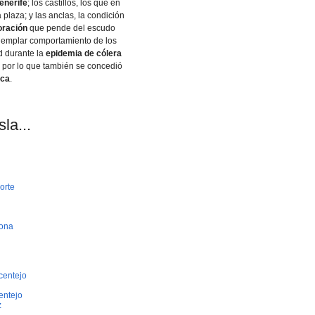
enerife
; los castillos, los que en
 plaza; y las anclas, la condición
oración
que pende del escudo
ejemplar comportamiento de los
d durante la
epidemia de cólera
, por lo que también se concedió
ica
.
la...
orte
bona
centejo
entejo
z