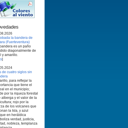
vedades
08.2026
obada la bandera de
ara (Fuerteventura)
bandera es un paño
idido diagonalmente de
l y amarillo.
s
]
05.2024
 de cuatro siglos sin
ndera
rillo, para reflejar la
ortancia que tiene el
eal en el municipio;
de por la riqueza forestal
 alberga y el valor de la
icultura; rojo por la
rza de los volcanes que
onan la Isla, y azul
que en heráldica
boliza verdad, justicia,
ltad, nobleza, templanza
igilancia.