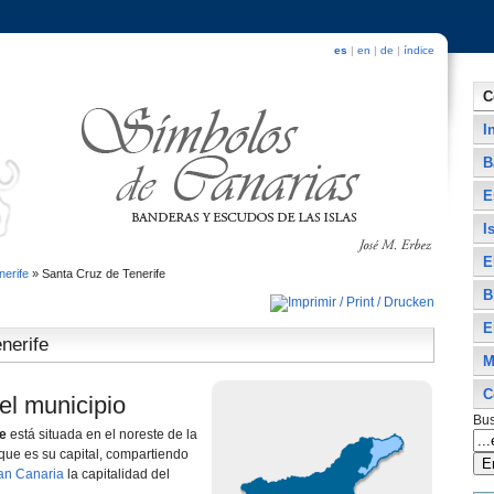
es
|
en
|
de
|
índice
C
I
B
E
I
E
nerife
»
Santa Cruz de Tenerife
B
E
nerife
M
C
el municipio
Bus
fe
está situada en el noreste de la
que es su capital, compartiendo
an Canaria
la capitalidad del