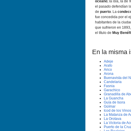
océano
; la isla, la de
T
el pasado defendían la
de
puerto
. La
condec
fue concedida por el 
habitantes de la ciuda
que sufrieron en 1893
el título de
Muy Benéf
En la misma is
Adeje
Arafo
Arico
Arona
Buenavista del N
Candelaria
Fasnia
Garachico
Granadilla de A
La Guancha
Guí­a de Isora
Güí­mar
Icod de los Vinos
La Matanza de A
La Orotava
La Victoria de Ac
Puerto de la Cru