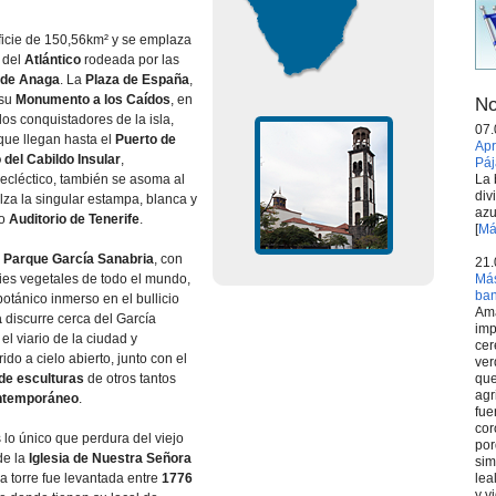
icie de 150,56km² y se emplaza
s del
Atlántico
rodeada por las
 de Anaga
. La
Plaza de España
,
 su
Monumento a los Caídos
, en
No
los conquistadores de la isla,
07.
 que llegan hasta el
Puerto de
Apr
o del Cabildo Insular
,
Páj
La 
ecléctico, también se asoma al
div
lza la singular estampa, blanca y
azu
no
Auditorio de Tenerife
.
[
Má
l
Parque García Sanabria
, con
21.
Más
es vegetales de todo el mundo,
ba
otánico inmerso en el bullicio
Ama
a
discurre cerca del García
imp
el viario de la ciudad y
cer
do a cielo abierto, junto con el
ver
que
de esculturas
de otros tantos
agr
ontemporáneo
.
fue
cor
 lo único que perdura del viejo
por
de la
Iglesia de Nuestra Señora
sim
lea
ya torre fue levantada entre
1776
y v