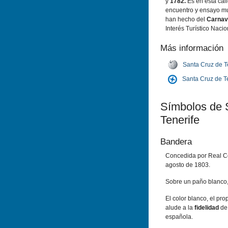
y
1782.
Es en esta call
encuentro y ensayo m
han hecho del
Carnav
Interés Turístico Nacio
Más información
Santa Cruz de T
Santa Cruz de T
Símbolos de 
Tenerife
Bandera
Concedida por Real Cé
agosto de 1803.
Sobre un paño blanco,
El color blanco, el pro
alude a la
fidelidad
de
española.