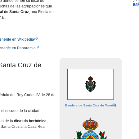
e donde tienen su local de
[
Má
uchas de las agrupaciones que
al de Santa Cruz
, una Fiesta de
nal.
enerife en Wikipedia
enerife en Panoramio
Santa Cruz de
dula del Rey Carlos IV de 28 de
Bandera de Santa Cruz de Tenerife
 el escudo de la ciudad.
pio de la
dinastía borbónica
,
 Santa Cruz a la Casa Real