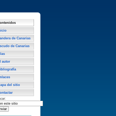
ontenidos
nicio
andera de Canarias
scudo de Canarias
slas
l autor
ibliografí­a
nlaces
apa del sitio
ontactar
car: