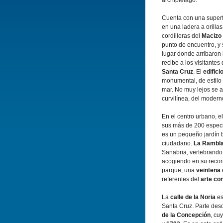
archipiélago.
Cuenta con una superf
en una ladera a orilla
cordilleras del
Macizo
punto de encuentro, y
lugar donde arribaron 
recibe a los visitantes
Santa Cruz
. El
edifici
monumental, de estilo 
mar. No muy lejos se a
curvilínea, del moder
En el centro urbano, e
sus más de 200 especi
es un pequeño jardín b
ciudadano.
La Rambl
Sanabria, vertebrando 
acogiendo en su recorri
parque, una
veintena 
referentes del
arte c
La
calle de la Noria
es
Santa Cruz. Parte des
de la Concepción
, cu