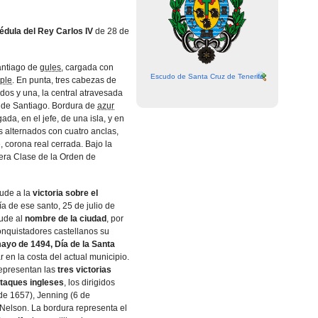
édula del Rey Carlos IV
de 28 de
antiago de
gules
, cargada con
Escudo de Santa Cruz de Tenerife
ple
. En punta, tres cabezas de
dos y una, la central atravesada
z de Santiago. Bordura de
azur
da, en el jefe, de una isla, y en
los alternados con cuatro anclas,
e, corona real cerrada. Bajo la
mera Clase de la Orden de
lude a la
victoria sobre el
ía de ese santo, 25 de julio de
lude al
nombre de la ciudad
, por
onquistadores castellanos su
ayo de 1494, Día de la Santa
r en la costa del actual municipio.
epresentan las
tres victorias
taques ingleses
, los dirigidos
 de 1657), Jenning (6 de
Nelson. La bordura representa el