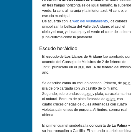
La
bandera de Los Llanos de Aridane
se halla dividida
en tres franjas horizontales de igual tamaño, la superior
verde, la central naranja y la inferior azul. Al centro, el
escudo municipal.
De acuerdo con la
web del Ayuntamiento
, los colores
simbolizan la belleza del Valle de Aridane: el azul el
cielo y el mar, y el naranja y el verde el color de la tierra
y los cultivos como la platanera.
Escudo heráldico
El
escudo de Los Llanos de Aridane
fue aprobado por
acuerdo del Consejo de Ministros de 2 de febrero de
1956, publicado en el
BOE
del 16 de febrero del mismo
año.
Se describe como un escudo cortado. Primero, de
azur
,
isla de oro cargada con un castillo de lo mismo.
Segundo, sobre ondas de
azur
y plata, caracola marina
al natural. Bordura de plata fileteada de
gules
, con
cuatro cruces griegas de
gules
alternadas con cuatro
violetas palmenses de púrpura. Al timbre, corona real
abierta.
El primer cuartel simboliza la
conquista de La Palma
y
su incorporación a Castilla. El segundo cuartel combina