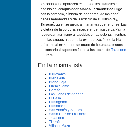
las ondas que aparecen en uno de los cuarteles del
escudo del conquistador
Alonso Fernández de Lugo
con la caracola, sí­mbolo de poder real de los aborí­
genes benahoritas y del sacrificio de su último rey,
Tanausú
, quien se arrojó al mar antes que rendirse. Las
violetas
de la bordura, especie endémica de La Palma,
recuerdan asimismo a la población autóctona, mientras
que las
cruces
aluden a la evangelización de la isla,
así­ como al martirio de un grupo de
jesuitas
a manos
de corsarios hugonotes frente a las costas de
Tazacorte
en 1570.
En la misma isla...
Barlovento
Breña Alta
Breña Baja
Fuencaliente
Garafí­a
Los Llanos de Aridane
El Paso
Puntagorda
Puntallana
San Andrés y Sauces
Santa Cruz de La Palma
Tazacorte
Tijarafe
Villa de Mazo