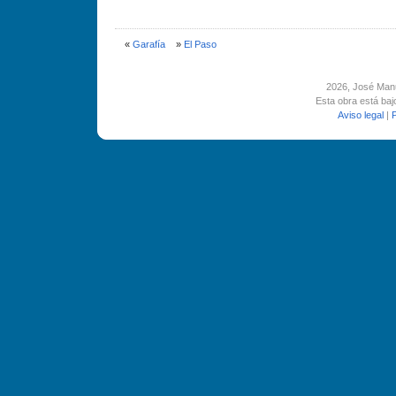
«
Garafí­a
»
El Paso
2026
, José Man
Esta obra está ba
Aviso legal
|