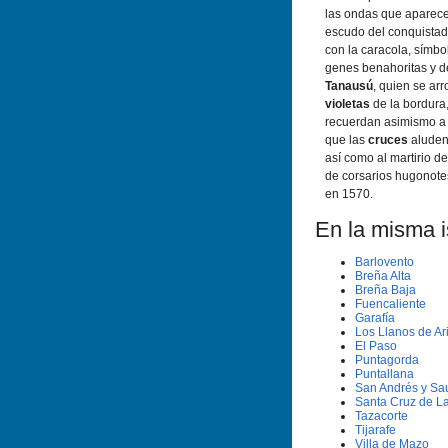
las ondas que aparece
escudo del conquista
con la caracola, sí­mbo
genes benahoritas y del
Tanausú
, quien se arr
violetas
de la bordur
recuerdan asimismo a 
que las
cruces
aluden
así­ como al martirio 
de corsarios hugonotes
en 1570.
En la misma is
Barlovento
Breña Alta
Breña Baja
Fuencaliente
Garafí­a
Los Llanos de Ar
El Paso
Puntagorda
Puntallana
San Andrés y Sa
Santa Cruz de L
Tazacorte
Tijarafe
Villa de Mazo