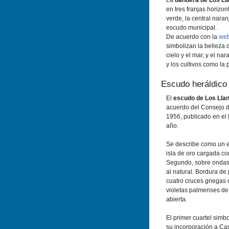
La
bandera de Los Ll
en tres franjas horizon
verde, la central naranja
escudo municipal.
De acuerdo con la
web
simbolizan la belleza d
cielo y el mar, y el nar
y los cultivos como la 
Escudo heráldico
El
escudo de Los Lla
acuerdo del Consejo d
1956, publicado en el
año.
Se describe como un e
isla de oro cargada co
Segundo, sobre onda
al natural. Bordura de 
cuatro cruces griegas
violetas palmenses de 
abierta.
El primer cuartel simbo
su incorporación a Cas