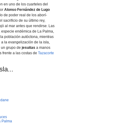
n en uno de los cuarteles del
dor
Alonso Fernández de Lugo
lo de poder real de los aborí­
 sacrificio de su último rey,
ojó al mar antes que rendirse. Las
a, especie endémica de La Palma,
la población autóctona, mientras
 a la evangelización de la isla,
de un grupo de
jesuitas
a manos
 frente a las costas de
Tazacorte
la...
idane
uces
a Palma