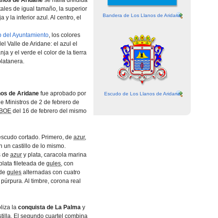
anos de Aridane
se halla dividida
tales de igual tamaño, la superior
Bandera de Los Llanos de Aridane
 y la inferior azul. Al centro, el
 del Ayuntamiento
, los colores
el Valle de Aridane: el azul el
anja y el verde el color de la tierra
platanera.
nos de Aridane
fue aprobado por
Escudo de Los Llanos de Aridane
e Ministros de 2 de febrero de
BOE
del 16 de febrero del mismo
scudo cortado. Primero, de
azur
,
n un castillo de lo mismo.
s de
azur
y plata, caracola marina
plata fileteada de
gules
, con
 de
gules
alternadas con cuatro
púrpura. Al timbre, corona real
liza la
conquista de La Palma
y
tilla. El segundo cuartel combina