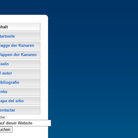
nhalt
tartseite
lagge der Kanaren
appen der Kanaren
nseln
l autor
ibliografie
inks
apa del sitio
ontactar
che: