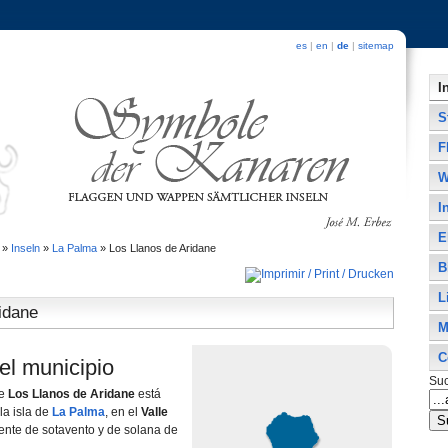
es
|
en
|
de
|
sitemap
I
S
F
W
I
E
»
Inseln
»
La Palma
»
Los Llanos de Aridane
B
L
idane
M
C
el municipio
Su
de
Los Llanos de Aridane
está
la isla de
La Palma
, en el
Valle
tiente de sotavento y de solana de