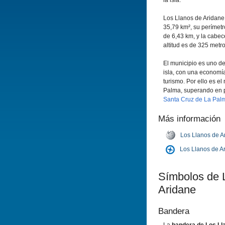
la isla.
Los Llanos de Aridane
35,79 km², su perí­metr
de 6,43 km, y la cabec
altitud es de 325 metro
El municipio es uno d
isla, con una economí­
turismo. Por ello es el
Palma, superando en po
Santa Cruz de La Pal
Más información
Los Llanos de A
Los Llanos de A
Sí­mbolos de 
Aridane
Bandera