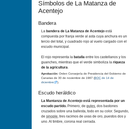
Símbolos de La Matanza de
Acentejo
Bandera
La
bandera de La Matanza de Acentejo
está
compuesta por franja verde al asta cuya anchura es un
tercio del total, y cuadrado rojo al vuelo cargado con el
escudo municipal.
El rojo representa la
batalla
entre los castellanos y los
guanches, mientras que el verde simboliza la
riqueza
de la agricultura
.
Aprobación:
Orden Consejería de Presidencia del Gobierno de
Canarias de 30 de noviembre de 1987 (
BOC
de 14 de
diciembre
).
Escudo heráldico
La Mantanza de Acentejo está representada por un
escudo partido.
Primero, de
gules
, dos bastones
cruzados sobre una ballesta, todo en su color. Segundo,
de
sinople
, tres racimos de uvas de oro, puestos dos y
uno. Al timbre, corona real cerrada.