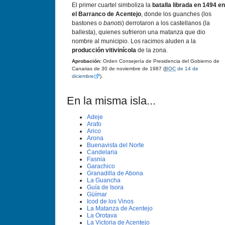
El primer cuartel simboliza la
batalla librada en 1494 en
el Barranco de Acentejo
, donde los guanches (los
bastones o
banots
) derrotaron a los castellanos (la
ballesta), quienes sufrieron una matanza que dio
nombre al municipio. Los racimos aluden a la
producción vitivinícola
de la zona.
Aprobación:
Orden Consejería de Presidencia del Gobierno de
Canarias de 30 de noviembre de 1987 (
BOC
de 14 de
diciembre
).
En la misma isla...
Adeje
Arafo
Arico
Arona
Buenavista del Norte
Candelaria
Fasnia
Garachico
Granadilla de Abona
La Guancha
Guí­a de Isora
Güí­mar
Icod de los Vinos
La Matanza de Acentejo
La Orotava
La Victoria de Acentejo