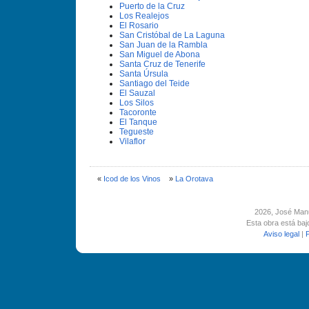
Puerto de la Cruz
Los Realejos
El Rosario
San Cristóbal de La Laguna
San Juan de la Rambla
San Miguel de Abona
Santa Cruz de Tenerife
Santa Úrsula
Santiago del Teide
El Sauzal
Los Silos
Tacoronte
El Tanque
Tegueste
Vilaflor
«
Icod de los Vinos
»
La Orotava
2026
, José Man
Esta obra está ba
Aviso legal
|