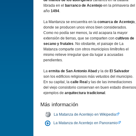
de manos de los aborígenes
canarios en la batalla
librada en el
barranco de Acentejo
en la primavera del
año
1494
.
La Mantanza se encuentra en la
comarca de Acentejo
,
donde se producen unos vinos bien considerados.
Como no podía ser menos, la vid acapara la mayor
extensión de tierras, que se comparten con
cultivos de
secano y frutales
. No obstante, el paisaje de La
Matanza comparte con otros municipios limítrofes el
mismo relieve irregular que da lugar a acusadas
pendientes.
La
ermita de San Antonio Abad
y la de
El Salvador
son los edificios religiosos más vetustos del municipio.
En su capital, la
calle Real
y las de las inmediaciones
del viejo consistorio conservan en buen estado diversos
ejemplos de
arquitectura tradicional
.
Más información
La Matanza de Acentejo en Wikipedia
La Matanza de Acentejo en Panoramio