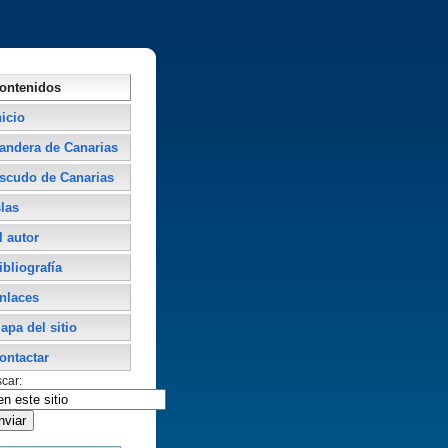
ontenidos
nicio
andera de Canarias
scudo de Canarias
slas
l autor
ibliografí­a
nlaces
apa del sitio
ontactar
car: