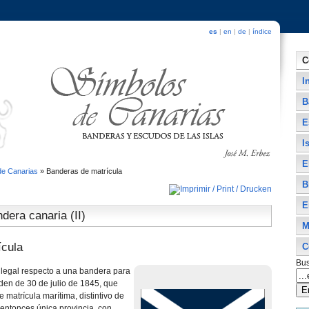
es
|
en
|
de
|
índice
C
I
B
E
I
E
de Canarias
»
Banderas de matrí­cula
B
E
ndera canaria (II)
M
­cula
C
Bus
 legal respecto a una bandera para
den de 30 de julio de 1845, que
matrí­cula marí­tima, distintivo de
 entonces única provincia, con