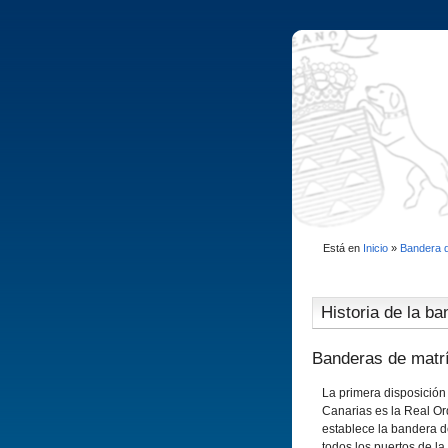
Está en
Inicio
»
Bandera 
Historia de la ba
Banderas de matrí
La primera disposición
Canarias es la Real Or
establece la bandera de 
todos los puertos de la