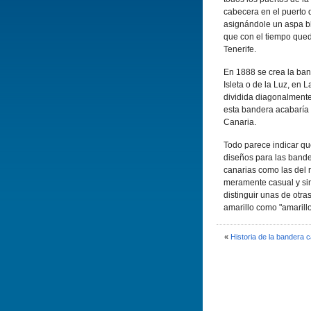
cabecera en el puerto 
asignándole un aspa b
que con el tiempo queda
Tenerife.
En 1888 se crea la band
Isleta o de la Luz, en
dividida diagonalmente
esta bandera acabarí­a 
Canaria.
Todo parece indicar que
diseños para las bander
canarias como las del 
meramente casual y sin
distinguir unas de otra
amarillo como "amarillo
«
Historia de la bandera c