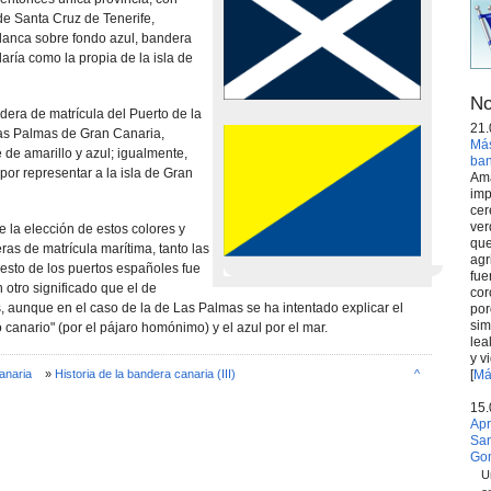
de Santa Cruz de Tenerife,
lanca sobre fondo azul, bandera
rí­a como la propia de la isla de
No
era de matrí­cula del Puerto de la
21.
 Las Palmas de Gran Canaria,
Más
 de amarillo y azul; igualmente,
ba
por representar a la isla de Gran
Ama
imp
cer
ver
 la elección de estos colores y
que
as de matrí­cula marí­tima, tanto las
agr
resto de los puertos españoles fue
fue
 otro significado que el de
cor
s, aunque en el caso de la de Las Palmas se ha intentado explicar el
por
sim
 canario" (por el pájaro homónimo) y el azul por el mar.
lea
y v
anaria
»
Historia de la bandera canaria (III)
^
[
Má
15.
Apr
San
Go
U