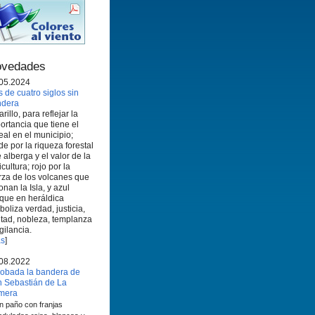
vedades
05.2024
 de cuatro siglos sin
ndera
rillo, para reflejar la
ortancia que tiene el
eal en el municipio;
de por la riqueza forestal
 alberga y el valor de la
icultura; rojo por la
rza de los volcanes que
onan la Isla, y azul
que en heráldica
boliza verdad, justicia,
ltad, nobleza, templanza
igilancia.
s
]
08.2022
obada la bandera de
 Sebastián de La
mera
n paño con franjas