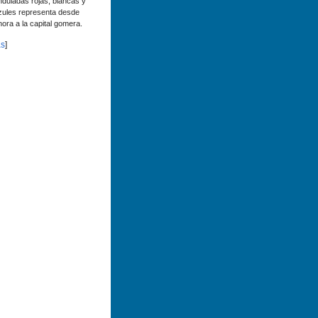
nduladas rojas, blancas y
zules representa desde
hora a la capital gomera.
s
]