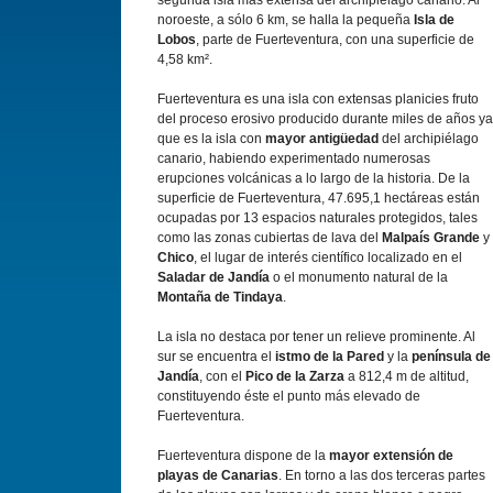
segunda isla más extensa del archipiélago canario. Al
noroeste, a sólo 6 km, se halla la pequeña
Isla de
Lobos
, parte de Fuerteventura, con una superficie de
4,58 km².
Fuerteventura es una isla con extensas planicies fruto
del proceso erosivo producido durante miles de años ya
que es la isla con
mayor antigüedad
del archipiélago
canario, habiendo experimentado numerosas
erupciones volcánicas a lo largo de la historia. De la
superficie de Fuerteventura, 47.695,1 hectáreas están
ocupadas por 13 espacios naturales protegidos, tales
como las zonas cubiertas de lava del
Malpaís Grande
y
Chico
, el lugar de interés científico localizado en el
Saladar de Jandía
o el monumento natural de la
Montaña de Tindaya
.
La isla no destaca por tener un relieve prominente. Al
sur se encuentra el
istmo de la Pared
y la
península de
Jandía
, con el
Pico de la Zarza
a 812,4 m de altitud,
constituyendo éste el punto más elevado de
Fuerteventura.
Fuerteventura dispone de la
mayor extensión de
playas de Canarias
. En torno a las dos terceras partes