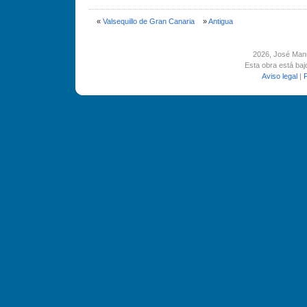
«
Valsequillo de Gran Canaria
»
Antigua
2026
, José Man
Esta obra está ba
Aviso legal
|