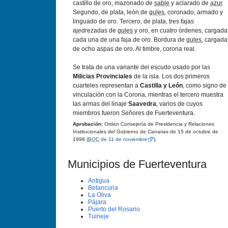
castillo de oro, mazonado de
sable
y aclarado de
azur
.
Segundo, de plata, león de
gules
, coronado, armado y
linguado de oro. Tercero, de plata, tres fajas
ajedrezadas de
gules
y oro, en cuatro órdenes, cargada
cada una de una faja de oro. Bordura de
gules
, cargada
de ocho aspas de oro. Al timbre, corona real.
Se trata de una variante del escudo usado por las
Milicias Provinciales
de la isla. Los dos primeros
cuarteles representan a
Castilla y León
, como signo de
vinculación con la Corona, mientras el tercero muestra
las armas del linaje
Saavedra
, varios de cuyos
miembros fueron Señores de Fuerteventura.
Aprobación:
Orden Consejería de Presidencia y Relaciones
Institucionales del Gobierno de Canarias de 15 de octubre de
1998 (
BOC
de 11 de noviembre
).
Municipios de Fuerteventura
Antigua
Betancuria
La Oliva
Pájara
Puerto del Rosario
Tuineje