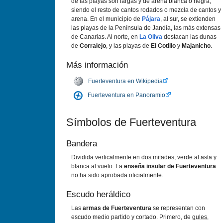
de las playas son largas y de arena blanca o negra,
siendo el resto de cantos rodados o mezcla de cantos y
arena. En el municipio de
Pájara
, al sur, se extienden
las playas de la Península de Jandía, las más extensas
de Canarias. Al norte, en
La Oliva
destacan las dunas
de
Corralejo
, y las playas de
El Cotillo
y
Majanicho
.
Más información
Fuerteventura en Wikipedia
Fuerteventura en Panoramio
Símbolos de Fuerteventura
Bandera
Dividida verticalmente en dos mitades, verde al asta y
blanca al vuelo. La
enseña insular de Fuerteventura
no ha sido aprobada oficialmente.
Escudo heráldico
Las
armas de Fuerteventura
se representan con
escudo medio partido y cortado. Primero, de
gules
,