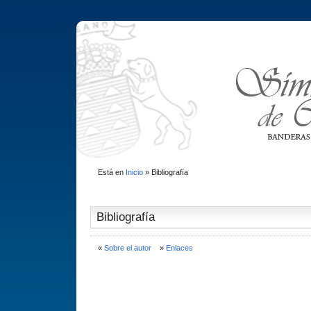
Está en
Inicio
»
Bibliografí­a
Bibliografí­a
«
Sobre el autor
»
Enlaces