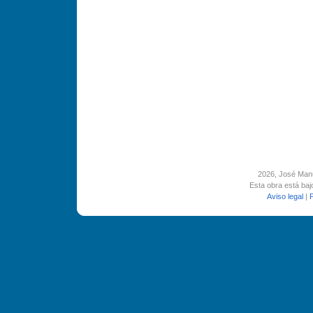
2026
, José Man
Esta obra está ba
Aviso legal
|