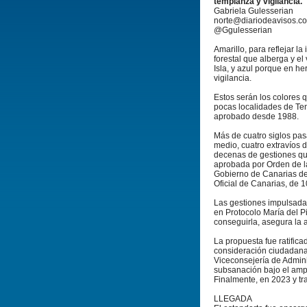
templanza y vigilancia.
Gabriela Gulesserian
norte@diariodeavisos.c
@Ggulesserian
Amarillo, para reflejar la
forestal que alberga y el 
Isla, y azul porque en he
vigilancia.
Estos serán los colores 
pocas localidades de Ten
aprobado desde 1988.
Más de cuatro siglos pas
medio, cuatro extravíos 
decenas de gestiones qu
aprobada por Orden de la
Gobierno de Canarias de 
Oficial de Canarias, de 
Las gestiones impulsada
en Protocolo María del P
conseguirla, asegura la 
La propuesta fue ratifica
consideración ciudadana, 
Viceconsejería de Admini
subsanación bajo el amp
Finalmente, en 2023 y tr
LLEGADA