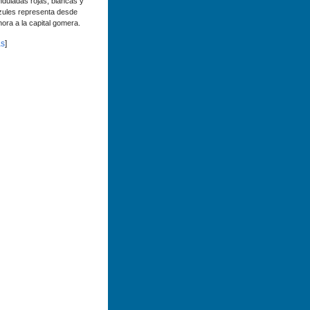
nduladas rojas, blancas y
zules representa desde
hora a la capital gomera.
s
]