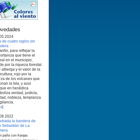
vedades
05.2024
 de cuatro siglos sin
ndera
rillo, para reflejar la
ortancia que tiene el
eal en el municipio;
de por la riqueza forestal
 alberga y el valor de la
icultura; rojo por la
rza de los volcanes que
onan la Isla, y azul
que en heráldica
boliza verdad, justicia,
ltad, nobleza, templanza
igilancia.
s
]
08.2022
obada la bandera de
 Sebastián de La
mera
n paño con franjas