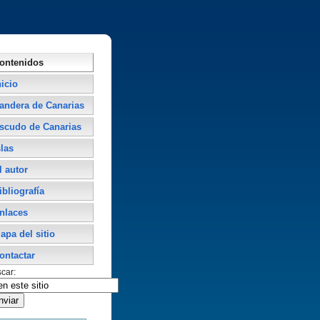
ontenidos
nicio
andera de Canarias
scudo de Canarias
slas
l autor
ibliografí­a
nlaces
apa del sitio
ontactar
car: