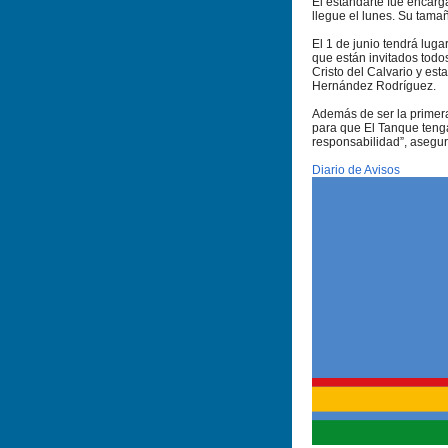
El estandarte fue encarg
llegue el lunes. Su tamañ
El 1 de junio tendrá luga
que están invitados todos
Cristo del Calvario y es
Hernández Rodríguez.
Además de ser la primera
para que El Tanque teng
responsabilidad”, asegur
Diario de Avisos