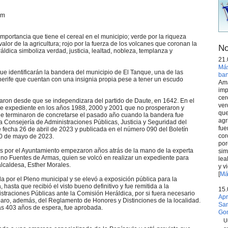
om
 importancia que tiene el cereal en el municipio; verde por la riqueza
valor de la agricultura; rojo por la fuerza de los volcanes que coronan la
No
ráldica simboliza verdad, justicia, lealtad, nobleza, templanza y
21.
Más
que identificarán la bandera del municipio de El Tanque, una de las
ba
erife que cuentan con una insignia propia pese a tener un escudo
Ama
imp
cer
aron desde que se independizara del partido de Daute, en 1642. En el
ver
de expediente en los años 1988, 2000 y 2001 que no prosperaron y
que
e terminaron de concretarse el pasado año cuando la bandera fue
agr
 Consejería de Administraciones Públicas, Justicia y Seguridad del
fue
fecha 26 de abril de 2023 y publicada en el número 090 del Boletín
cor
10 de mayo de 2023.
por
s por el Ayuntamiento empezaron años atrás de la mano de la experta
sim
ino Fuentes de Armas, quien se volcó en realizar un expediente para
lea
alcaldesa, Esther Morales.
y v
[
Má
da por el Pleno municipal y se elevó a exposición pública para la
hasta que recibió el visto bueno definitivo y fue remitida a la
15.
straciones Públicas ante la Comisión Heráldica, por si fuera necesario
Apr
aro, además, del Reglamento de Honores y Distinciones de la localidad.
San
as 403 años de espera, fue aprobada.
Go
U