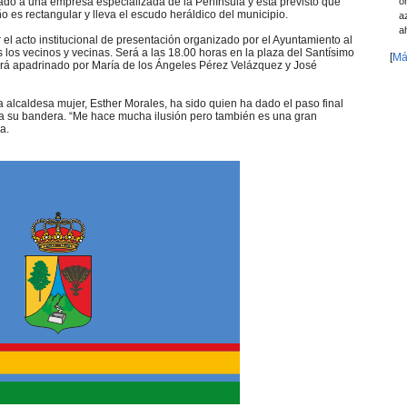
o
ado a una empresa especializada de la Península y está previsto que
o es rectangular y lleva el escudo heráldico del municipio.
a
a
r el acto institucional de presentación organizado por el Ayuntamiento al
 los vecinos y vecinas. Será a las 18.00 horas en la plaza del Santísimo
[
Má
tará apadrinado por María de los Ángeles Pérez Velázquez y José
 alcaldesa mujer, Esther Morales, ha sido quien ha dado el paso final
a su bandera. “Me hace mucha ilusión pero también es una gran
a.