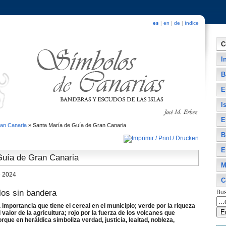
es
|
en
|
de
|
índice
C
I
B
E
I
E
an Canaria
»
Santa Marí­a de Guí­a de Gran Canaria
B
E
Guí­a de Gran Canaria
M
e 2024
C
los sin bandera
Bus
la importancia que tiene el cereal en el municipio; verde por la riqueza
 valor de la agricultura; rojo por la fuerza de los volcanes que
orque en heráldica simboliza verdad, justicia, lealtad, nobleza,