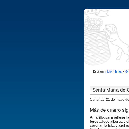
Está en
Inicio
»
Islas
»
Gr
Santa Marí­a de 
Canarias, 21 de mayo d
Más de cuatro sig
Amarillo, para reflejar 
forestal que alberga y el
coronan la Isla, y azul p