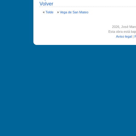
Volver
«
Telde
»
Vega de San Mateo
2026
, José Man
Esta obra está ba
Aviso legal
|