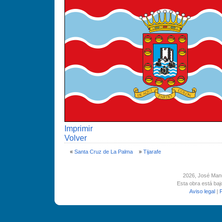
Imprimir
Volver
«
Santa Cruz de La Palma
»
Tijarafe
2026
, José Man
Esta obra está ba
Aviso legal
|