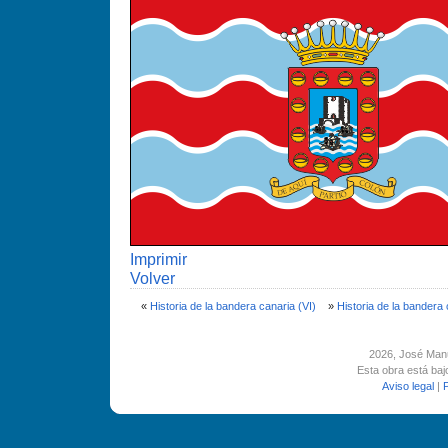
Imprimir
Volver
«
Historia de la bandera canaria (VI)
»
Historia de la bandera 
2026
, José Man
Esta obra está ba
Aviso legal
|