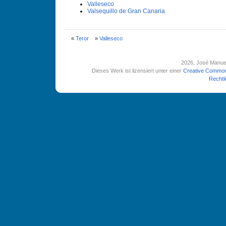
Valleseco
Valsequillo de Gran Canaria
«
Teror
»
Valleseco
2026
, José Manue
Dieses Werk ist lizensiert unter einer
Creative Common
Rechtl