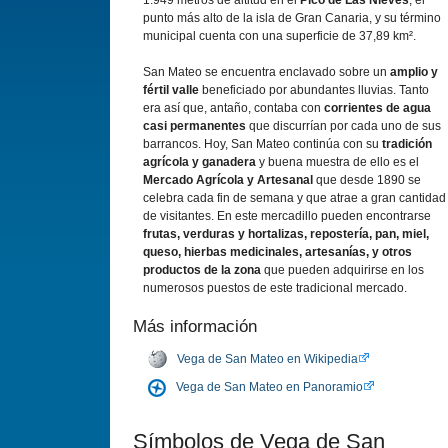
1.949 metros de altitud en el
Pico de Las Nieves
, el
punto más alto de la isla de Gran Canaria, y su término
municipal cuenta con una superficie de 37,89 km².
San Mateo se encuentra enclavado sobre un
amplio y
fértil valle
beneficiado por abundantes lluvias. Tanto
era así que, antaño, contaba con
corrientes de agua
casi permanentes
que discurrían por cada uno de sus
barrancos. Hoy, San Mateo continúa con su
tradición
agrícola y ganadera
y buena muestra de ello es el
Mercado Agrícola y Artesanal
que desde 1890 se
celebra cada fin de semana y que atrae a gran cantidad
de visitantes. En este mercadillo pueden encontrarse
frutas, verduras y hortalizas, repostería, pan, miel,
queso, hierbas medicinales, artesanías, y otros
productos de la zona
que pueden adquirirse en los
numerosos puestos de este tradicional mercado.
Más información
Vega de San Mateo en Wikipedia
Vega de San Mateo en Panoramio
Símbolos de Vega de San