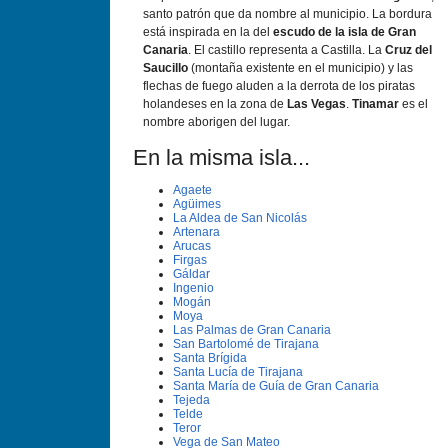
santo patrón que da nombre al municipio. La bordura
está inspirada en la del
escudo de la isla de Gran
Canaria
. El castillo representa a Castilla. La
Cruz del
Saucillo
(montaña existente en el municipio) y las
flechas de fuego aluden a la derrota de los piratas
holandeses en la zona de
Las Vegas
.
Tinamar
es el
nombre aborigen del lugar.
En la misma isla...
Agaete
Agüimes
La Aldea de San Nicolás
Artenara
Arucas
Firgas
Gáldar
Ingenio
Mogán
Moya
Las Palmas de Gran Canaria
San Bartolomé de Tirajana
Santa Brí­gida
Santa Lucí­a de Tirajana
Santa Marí­a de Guí­a de Gran Canaria
Tejeda
Telde
Teror
Vega de San Mateo