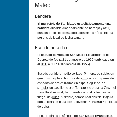
Mateo
Bandera
El
municipio de San Mateo usa oficiosamente una
bandera
dividida diagonalmente de naranja y azul,
basada en los colores adoptados en los años setenta
por el club local de lucha canaria.
Escudo heráldico
El
escudo de Vega de San Mateo
fue aprobado por
Decreto de fecha 21 de agosto de 1956 (publicado en
el
BOE
el 21 de septiembre de 1956).
Escudo partido y medio cortado. Primero, de
sable
, un
querubín de plata; bordura de
azur
con ocho pares de
espadas de oro cruzadas en aspa. Segundo, de
sinople
, un castillo de oro. Tercero, de plata, la Cruz del
Saucillo al natural, flanqueada de cuatro flechas de
fuego, de
gules
. Al timbre, corona real abierta. Bajo la
punta, cinta de plata con la leyenda
“Tinamar”
en letras
de
gules
.
El querubín es el símbolo de
San Mateo Evangelista
,