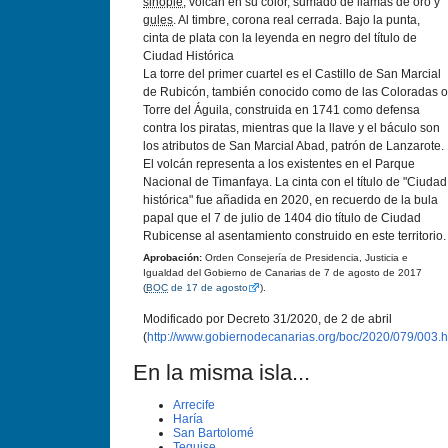
sinople
, volcán en su color, sumado de llamas de oro y
gules
. Al timbre, corona real cerrada. Bajo la punta,
cinta de plata con la leyenda en negro del tí­tulo de
Ciudad Histórica
La torre del primer cuartel es el Castillo de San Marcial
de Rubicón, también conocido como de las Coloradas o
Torre del Águila, construida en 1741 como defensa
contra los piratas, mientras que la llave y el báculo son
los atributos de San Marcial Abad, patrón de Lanzarote.
El volcán representa a los existentes en el Parque
Nacional de Timanfaya. La cinta con el tí­tulo de "Ciudad
histórica" fue añadida en 2020, en recuerdo de la bula
papal que el 7 de julio de 1404 dio tí­tulo de Ciudad
Rubicense al asentamiento construido en este territorio.
Aprobación:
Orden Consejerí­a de Presidencia, Justicia e
Igualdad del Gobierno de Canarias de 7 de agosto de 2017
(
BOC
de 17 de agosto
).
Modificado por Decreto 31/2020, de 2 de abril
(
http://www.gobiernodecanarias.org/boc/2020/079/003.h
En la misma isla...
Arrecife
Harí­a
San Bartolomé
Teguise