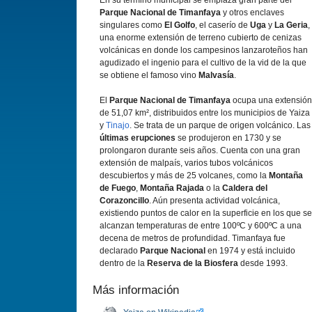
En su término municipal se emplaza gran parte del
Parque Nacional de Timanfaya
y otros enclaves
singulares como
El Golfo
, el caserí­o de
Uga
y
La Geria
,
una enorme extensión de terreno cubierto de cenizas
volcánicas en donde los campesinos lanzaroteños han
agudizado el ingenio para el cultivo de la vid de la que
se obtiene el famoso vino
Malvasí­a
.
El
Parque Nacional de Timanfaya
ocupa una extensión
de 51,07 km², distribuidos entre los municipios de Yaiza
y
Tinajo
. Se trata de un parque de origen volcánico. Las
últimas erupciones
se produjeron en 1730 y se
prolongaron durante seis años. Cuenta con una gran
extensión de malpaí­s, varios tubos volcánicos
descubiertos y más de 25 volcanes, como la
Montaña
de Fuego
,
Montaña Rajada
o la
Caldera del
Corazoncillo
. Aún presenta actividad volcánica,
existiendo puntos de calor en la superficie en los que se
alcanzan temperaturas de entre 100ºC y 600ºC a una
decena de metros de profundidad. Timanfaya fue
declarado
Parque Nacional
en 1974 y está incluido
dentro de la
Reserva de la Biosfera
desde 1993.
Más información