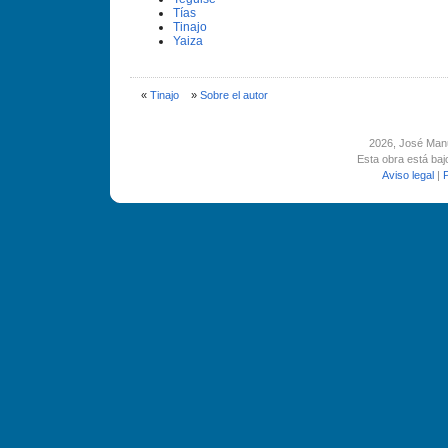
Tí­as
Tinajo
Yaiza
«
Tinajo
»
Sobre el autor
2026
, José Man
Esta obra está ba
Aviso legal
|