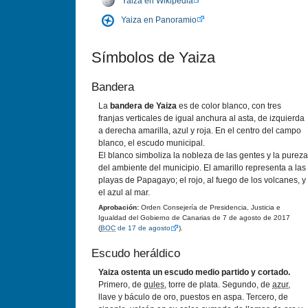
Yaiza en Wikipedia
Yaiza en Panoramio
Sí­mbolos de Yaiza
Bandera
La
bandera de Yaiza
es de color blanco, con tres
franjas verticales de igual anchura al asta, de izquierda
a derecha amarilla, azul y roja. En el centro del campo
blanco, el escudo municipal.
El blanco simboliza la nobleza de las gentes y la pureza
del ambiente del municipio. El amarillo representa a las
playas de Papagayo; el rojo, al fuego de los volcanes, y
el azul al mar.
Aprobación:
Orden Consejerí­a de Presidencia, Justicia e
Igualdad del Gobierno de Canarias de 7 de agosto de 2017
(
BOC
de 17 de agosto
).
Escudo heráldico
Yaiza ostenta un escudo medio partido y cortado.
Primero, de
gules
, torre de plata. Segundo, de
azur
,
llave y báculo de oro, puestos en aspa. Tercero, de