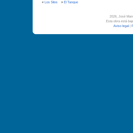
«
Los Silos
»
El Tanque
2026
, José Man
Esta obra está ba
Aviso legal
|