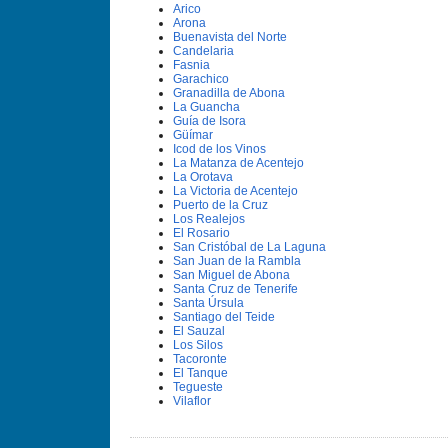
Arico
Arona
Buenavista del Norte
Candelaria
Fasnia
Garachico
Granadilla de Abona
La Guancha
Guí­a de Isora
Güí­mar
Icod de los Vinos
La Matanza de Acentejo
La Orotava
La Victoria de Acentejo
Puerto de la Cruz
Los Realejos
El Rosario
San Cristóbal de La Laguna
San Juan de la Rambla
San Miguel de Abona
Santa Cruz de Tenerife
Santa Úrsula
Santiago del Teide
El Sauzal
Los Silos
Tacoronte
El Tanque
Tegueste
Vilaflor