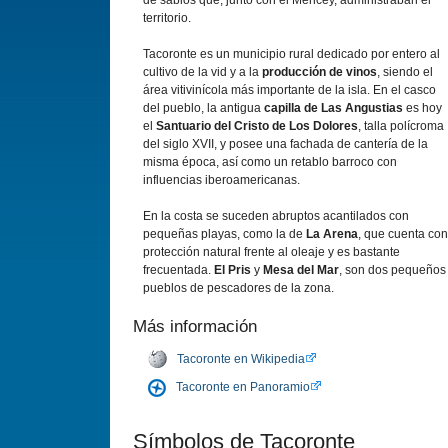
de sabios que, junto con el Mencey, administraban el
territorio.
Tacoronte es un municipio rural dedicado por entero al
cultivo de la vid y a la
producción de vinos
, siendo el
área vitiviní­cola más importante de la isla. En el casco
del pueblo, la antigua
capilla de Las Angustias
es hoy
el
Santuario del Cristo de Los Dolores
, talla polí­croma
del siglo XVII, y posee una fachada de canterí­a de la
misma época, así­ como un retablo barroco con
influencias iberoamericanas.
En la costa se suceden abruptos acantilados con
pequeñas playas, como la de
La Arena
, que cuenta con
protección natural frente al oleaje y es bastante
frecuentada.
El Pris
y
Mesa del Mar
, son dos pequeños
pueblos de pescadores de la zona.
Más información
Tacoronte en Wikipedia
Tacoronte en Panoramio
Sí­mbolos de Tacoronte