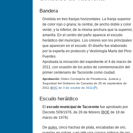
Bandera
Dividida en tres franjas horizontales. La franja superior
de color rojo o grana; la central, de ancho doble y color
verde, y la inferior, de la misma anchura que la superior,
amarilla. En el centro del paño aparece el escudo
heráldico del municipio. Los colores son los principales
que aparecen en el escudo. El diseño fue elaborado
por la experta en protocolo y Vexilologí­a Marí­a del Pino
Fuentes.
Aprobada la iniciación del expediente el 4 de marzo de
2011, con ocasión de los actos de conmemoración del
primer centenario de Tacoronte como ciudad.
Aprobación:
Orden Consejerí­a de Presidencia, Justicia y
Seguridad del Gobierno de Canarias de 26 de septiembre de
2011 (
BOC
de 3 de octubre de 2011
).
Escudo heráldico
El
escudo municipal de Tacoronte
fue aprobado por
Decreto 509/1976, de 26 de febrero (
BOE
de 18 de
marzo de 1976).
De
gules
, cinco hachas de plata, encabadas de oro,
puestas en sotuer, y en jefe una corona antigua de oro.