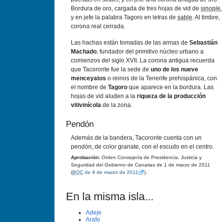
Bordura de oro, cargada de tres hojas de vid de
sinople
,
y en jefe la palabra Tagoro en letras de
sable
. Al timbre,
corona real cerrada.
Las hachas están tomadas de las armas de
Sebastián
Machado
, fundador del primitivo núcleo urbano a
comienzos del siglo XVII. La corona antigua recuerda
que Tacoronte fue la sede de
uno de los nueve
menceyatos
o reinos de la Tenerife prehispánica, con
el nombre de
Tagoro
que aparece en la bordura. Las
hojas de vid aluden a la
riqueza de la producción
vitiviní­cola
de la zona.
Pendón
Además de la bandera, Tacoronte cuenta con un
pendón, de color granate, con el escudo en el centro.
Aprobación:
Orden Consejerí­a de Presidencia, Justicia y
Seguridad del Gobierno de Canarias de 1 de marzo de 2011
(
BOC
de 9 de marzo de 2011
).
En la misma isla...
Adeje
Arafo