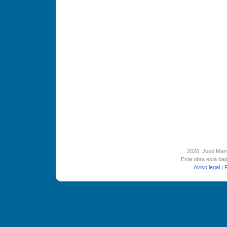
2026
, José Man
Esta obra está ba
Aviso legal
|