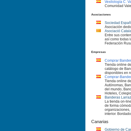
Vexilologí­a C. 
Comunidad Vale
Asociaciones
Sociedad Españo
Asociación dedi
Asociació Catala
Entre sus conten
así­ como todas 
Federación Rus
Empresas
Comprar Bande
Tienda online d
catálogo de Ban
disponibles en n
Comprar-Bande
Tienda online 
Autónomas, Band
del mundo, Band
Hoteles, Colegio
Banderas Larra
La tienda on-lin
de forma cómoda 
organizaciones, 
interior. Bordado
Canarias
Gobierno de Ca