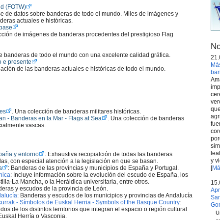
rld (FOTW)
 de datos sobre banderas de todo el mundo. Miles de imágenes y
deras actuales e históricas.
abase
ción de imágenes de banderas procedentes del prestigioso Flag
No
e banderas de todo el mundo con una excelente calidad gráfica.
21.
o e presente
Más
ación de las banderas actuales e históricas de todo el mundo.
ba
Ama
s
imp
cer
ver
que
res
. Una colección de banderas militares históricas.
agr
n - Banderas en la Mar - Flags at Sea
. Una colección de banderas
fue
cialmente vascas.
cor
por
sim
lea
paña y entorno
: Exhaustiva recopialción de todas las banderas
y v
las, con especial atención a la legislación en que se basan.
a
: Banderas de las provincias y municipios de España y Portugal.
[
Má
nica
: Incluye información sobre la evolución del escudo de España, los
illa-La Mancha, o la Heráldica universitaria, entre otros.
15.
deras y escudos de la provincia de León.
Apr
alucí­a
: Banderas y escudos de los municipios y provincias de Andalucí­a
San
kurrak - Sí­mbolos de Euskal Herria - Symbols of the Basque Country
:
Go
os de los distintos territorios que integran el espacio o región cultural
U
uskal Herrí­a o Vasconia.