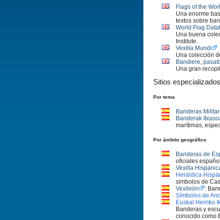
Flags of the Wo
Una enorme base
textos sobre ban
World Flag Dat
Una buena colec
Institute.
Vexilla Mundi
Una colección d
Bandiere, pasat
Una gran recopil
Sitios especializado
Por tema
Banderas Milita
Banderak Itxasoa
marí­timas, espe
Por ámbito geográfico
Banderas de Es
oficiales españo
Vexilla Hispanic
Heráldica Hispá
simbolos de Cast
Vexileón
: Ban
Sí­mbolos de And
Euskal Herriko I
Banderas y escud
conocido como E