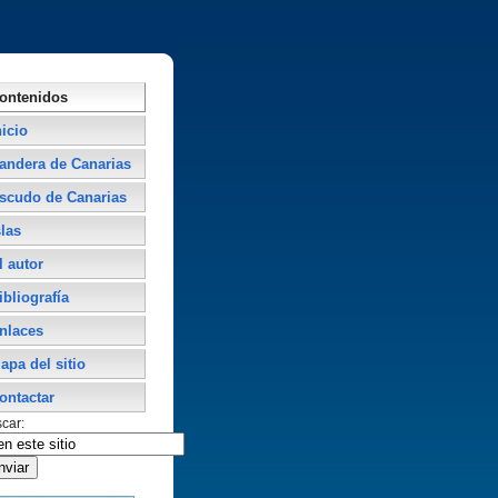
ontenidos
nicio
andera de Canarias
scudo de Canarias
slas
l autor
ibliografí­a
nlaces
apa del sitio
ontactar
car: