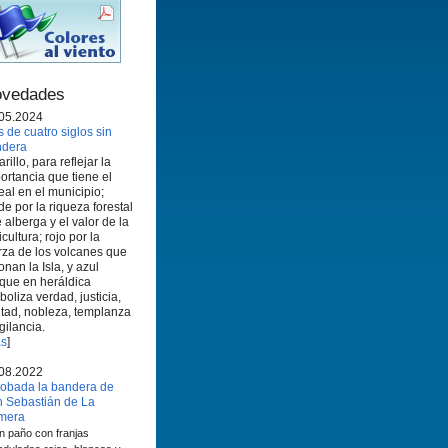
vedades
05.2024
 de cuatro siglos sin
ndera
rillo, para reflejar la
ortancia que tiene el
eal en el municipio;
de por la riqueza forestal
 alberga y el valor de la
icultura; rojo por la
rza de los volcanes que
onan la Isla, y azul
que en heráldica
boliza verdad, justicia,
ltad, nobleza, templanza
igilancia.
s
]
08.2022
obada la bandera de
 Sebastián de La
mera
n paño con franjas