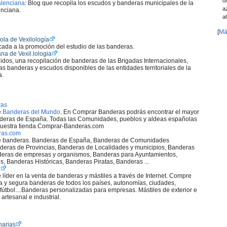
o
Valenciana
: Blog que recopila los escudos y banderas municipales de la
a
nciana.
a
[
Má
la de Vexilologí­a
cada a la promoción del estudio de las banderas.
na de Vexil.lologia
idos, una recopilación de banderas de las Brigadas Internacionales,
las banderas y escudos disponibles de las entidades territoriales de la
a.
ras
e
Banderas del Mundo
. En Comprar Banderas podrás encontrar el mayor
deras de España. Todas las Comunidades, pueblos y aldeas españolas
uestra tienda
.
Comprar-Banderas.com
ras.com
de banderas. Banderas de España, Banderas de Comunidades
eras de Provincias, Banderas de Localidades y municipios, Banderas
eras de empresas y organismos, Banderas para Ayuntamientos,
s, Banderas Históricas, Banderas Piratas, Banderas ...
z
e lí­der en la venta de banderas y mástiles a través de Internet. Compre
y segura banderas de todos los paí­ses, autonomí­as, ciudades,
fútbol....Banderas personalizadas para empresas. Mástiles de exterior e
 artesanal e industrial.
narias