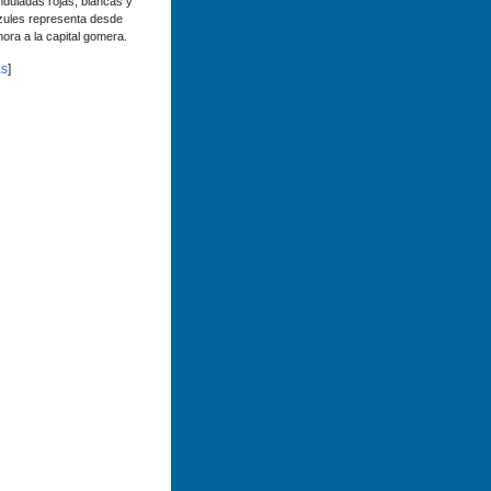
nduladas rojas, blancas y
zules representa desde
hora a la capital gomera.
s
]