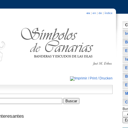
es
|
en
|
de
|
índice
C
I
B
E
I
E
B
E
M
C
Bus
nteresantes