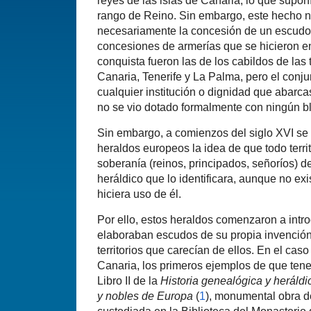
reyes de las islas de Canaria, lo que suponí­
rango de Reino. Sin embargo, este hecho n
necesariamente la concesión de un escudo 
concesiones de armerí­as que se hicieron en
conquista fueron las de los cabildos de las 
Canaria, Tenerife y La Palma, pero el conjun
cualquier institución o dignidad que abarcase
no se vio dotado formalmente con ningún bla
Sin embargo, a comienzos del siglo XVI se 
heraldos europeos la idea de que todo territo
soberaní­a (reinos, principados, señorí­os) 
heráldico que lo identificara, aunque no exi
hiciera uso de él.
Por ello, estos heraldos comenzaron a intro
elaboraban escudos de su propia invención
territorios que carecí­an de ellos. En el cas
Canaria, los primeros ejemplos de que ten
Libro II de la
Historia genealógica y heráld
y nobles de Europa
(
1
), monumental obra d