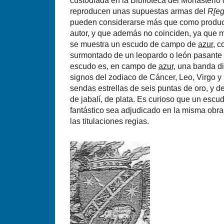
custodiada en la Biblioteca del Monasterio de
reproducen unas supuestas armas del
R[eg
pueden considerarse más que como product
autor, y que además no coinciden, ya que m
se muestra un escudo de campo de
azur
, c
surmontado de un leopardo o león pasante d
escudo es, en campo de
azur
, una banda d
signos del zodiaco de Cáncer, Leo, Virgo 
sendas estrellas de seis puntas de oro, y 
de jabalí­, de plata. Es curioso que un esc
fantástico sea adjudicado en la misma obra 
las titulaciones regias.