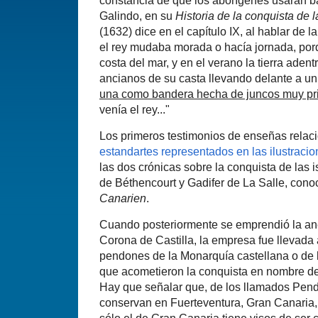
constancia de que los aborí­genes usaran 
Galindo, en su
Historia de la conquista de 
(1632) dice en el capí­tulo IX, al hablar de l
el rey mudaba morada o hací­a jornada, porqu
costa del mar, y en el verano la tierra adent
ancianos de su casta llevando delante a un
una como bandera hecha de juncos muy p
vení­a el rey..."
Los primeros testimonios de enseñas relac
estandartes representados en las ilustraci
las dos crónicas sobre la conquista de las 
de Béthencourt y Gadifer de La Salle, conoc
Canarien
.
Cuando posteriormente se emprendió la ane
Corona de Castilla, la empresa fue llevada
pendones de la Monarquí­a castellana o de l
que acometieron la conquista en nombre de 
Hay que señalar que, de los llamados Pen
conservan en Fuerteventura, Gran Canaria