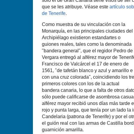
sólo el de Gran Canaria tiene visos de ser
que se les atribuye. Véase este
artí­culo s
de Tenerife
.
Como muestra de su vinculación con la
Monarquí­a, en las principales ciudades del
Archipiélago existieron estandartes o
guiones reales, tales como la denominada
"bandera general", que el regidor Pedro de
Vergara entregó al alférez mayor de Tenerif
Francisco de Valcárcel el 17 de enero de
1561, "de tafetán blanco y azul y amarillo e
con una cruz colorada", coincidiendo los tr
primeros colores con los de la actual
bandera canaria, lo que a falta de otros dat
sólo puede calificarse de asombrosa casual
alférez mayor recibió unos dí­as más tarde e
rojo y punta larga, que tení­a por un lado l
Candelaria (patrona de Tenerife) y por el ot
el guión real con las armas de Castilla bor
guarnición amarilla.