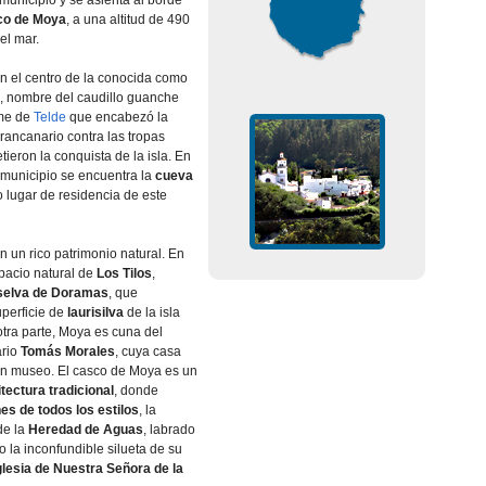
 municipio y se asienta al borde
co de Moya
, a una altitud de 490
el mar.
en el centro de la conocida como
, nombre del caudillo guanche
me de
Telde
que encabezó la
rancanario contra las tropas
ieron la conquista de la isla. En
l municipio se encuentra la
cueva
o lugar de residencia de este
n un rico patrimonio natural. En
spacio natural de
Los Tilos
,
selva de Doramas
, que
uperficie de
laurisilva
de la isla
tra parte, Moya es cuna del
ario
Tomás Morales
, cuya casa
un museo. El casco de Moya es un
tectura tradicional
, donde
es de todos los estilos
, la
de la
Heredad de Aguas
, labrado
o la inconfundible silueta de su
glesia de Nuestra Señora de la