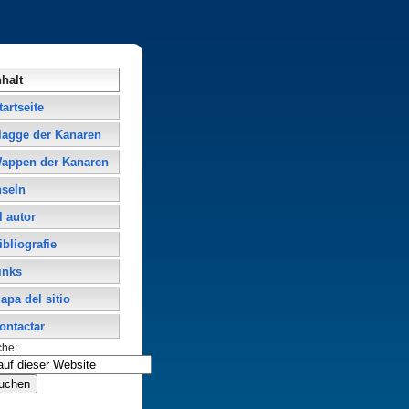
nhalt
tartseite
lagge der Kanaren
appen der Kanaren
nseln
l autor
ibliografie
inks
apa del sitio
ontactar
che: