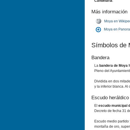
Candelaria
.
Más información
Moya en Wikipe
Moya en Panor
Símbolos de
Bandera
La
bandera de Moya
f
Pleno del Ayuntamient
Dividida en dos mitade
y la inferior blanca. Al
Escudo heráldico
El
escudo municipal 
Decreto de fecha 31 
Escudo medio partido 
montaña de oro, super