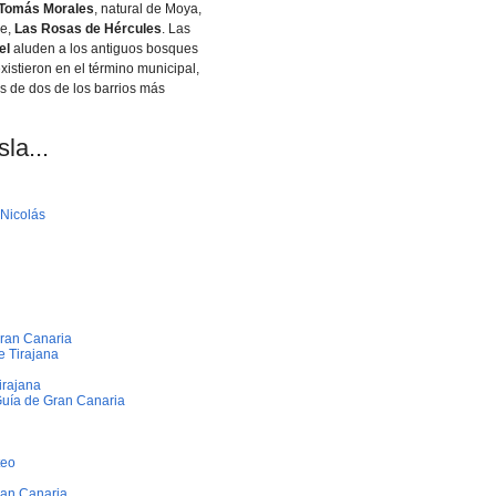
Tomás Morales
, natural de Moya,
re,
Las Rosas de Hércules
. Las
rel
aluden a los antiguos bosques
xistieron en el término municipal,
s de dos de los barrios más
la...
 Nicolás
ran Canaria
e Tirajana
irajana
Guí­a de Gran Canaria
teo
ran Canaria