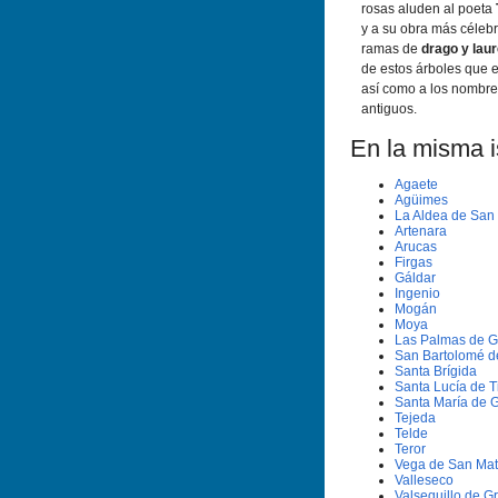
rosas aluden al poeta
y a su obra más céleb
ramas de
drago y lau
de estos árboles que e
así como a los nombre
antiguos.
En la misma is
Agaete
Agüimes
La Aldea de San
Artenara
Arucas
Firgas
Gáldar
Ingenio
Mogán
Moya
Las Palmas de G
San Bartolomé d
Santa Brí­gida
Santa Lucí­a de T
Santa Marí­a de 
Tejeda
Telde
Teror
Vega de San Ma
Valleseco
Valsequillo de G