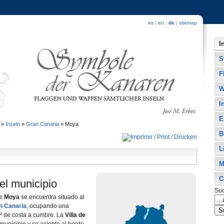
es
|
en
|
de
|
sitemap
I
S
F
W
I
E
»
Inseln
»
Gran Canaria
»
Moya
B
L
M
C
el municipio
Su
de
Moya
se encuentra situado al
n Canaria
, ocupando una
m² de costa a cumbre. La
Villa de