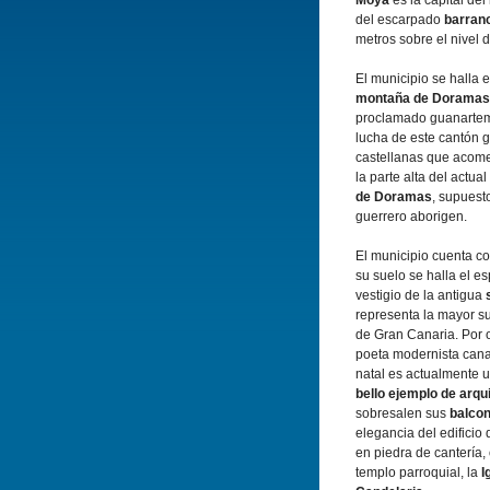
Moya
es la capital del
del escarpado
barran
metros sobre el nivel d
El municipio se halla 
montaña de Doramas
proclamado guanarte
lucha de este cantón g
castellanas que acomet
la parte alta del actua
de Doramas
, supuest
guerrero aborigen.
El municipio cuenta co
su suelo se halla el e
vestigio de la antigua
representa la mayor s
de Gran Canaria. Por o
poeta modernista can
natal es actualmente 
bello ejemplo de arqui
sobresalen sus
balcon
elegancia del edificio 
en piedra de cantería, 
templo parroquial, la
I