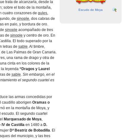
e trata de alcanzarla, desde la
n; sobre el todo de la montaña,
Escudo de Moya
n cuatro corazones de
gules
,
egundo, de
sinople
, dos cabras de
as en palo, y bordura de oro.
 de
sinople
acompañado de tres
jas de
sinople
y centro de oro. En
Castilla. El todo superado por la
n letras de
sable
. Al timbre,
ia de Las Palmas de Gran Canaria.
es, una rama de drago y otra de
 una cinta en los colores de la
 la leyenda
“Dragos y Laurel
tras de
sable
.
Sin embargo, en el
ntamiento el segundo cuartel es
roduce las armas concedidas por
l caudillo aborigen
Oramas o
rnó en la montaña de Moya, y
 escudo. El segundo cuartel
del
Marquesado de Moya
,
 IV de Castilla
en 1480 a
D.
mujer
Dª Beatriz de Bobadilla
. El
sques del municipio, y las tres