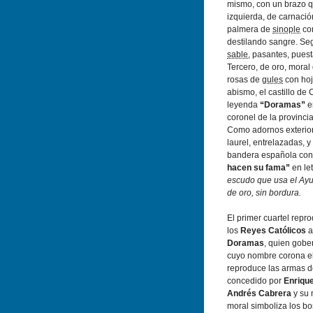
mismo, con un brazo qu
izquierda, de carnació
palmera de
sinople
co
destilando sangre. S
sable
, pasantes, puest
Tercero, de oro, moral
rosas de
gules
con ho
abismo, el castillo de 
leyenda
“Doramas”
e
coronel de la provinc
Como adornos exterior
laurel, entrelazadas, y
bandera española con
hacen su fama”
en le
escudo que usa el Ayu
de oro, sin bordura.
El primer cuartel rep
los
Reyes Católicos
a
Doramas
, quien gobe
cuyo nombre corona el
reproduce las armas 
concedido por
Enrique
Andrés Cabrera
y su 
moral simboliza los bo