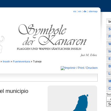
es
|
en
|
de
|
sitemap
I
S
F
W
I
E
»
Inseln
»
Fuerteventura
»
Tuineje
B
L
M
C
el municipio
Su