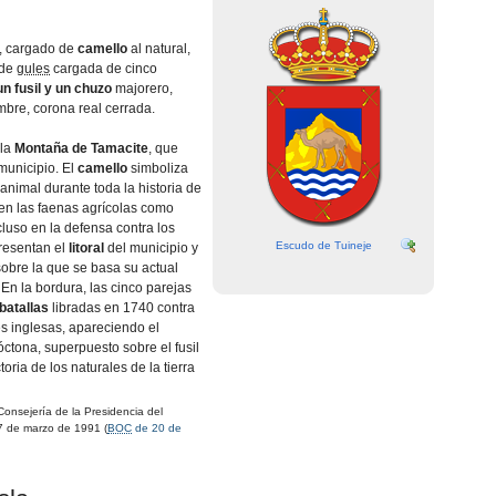
, cargado de
camello
al natural,
 de
gules
cargada de cinco
un fusil y un chuzo
majorero,
mbre, corona real cerrada.
 la
Montaña de
Tamacite
, que
 municipio. El
camello
simboliza
 animal durante toda la historia de
o en las faenas agrícolas como
cluso en la defensa contra los
Escudo de Tuineje
presentan el
litoral
del municipio y
obre la que se basa su actual
En la bordura, las cinco parejas
batallas
libradas en 1740 contra
s inglesas, apareciendo el
ctona, superpuesto sobre el fusil
oria de los naturales de la tierra
onsejería de la Presidencia del
7 de marzo de 1991 (
BOC
de 20 de