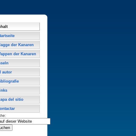
nhalt
tartseite
lagge der Kanaren
appen der Kanaren
nseln
l autor
ibliografie
inks
apa del sitio
ontactar
che: