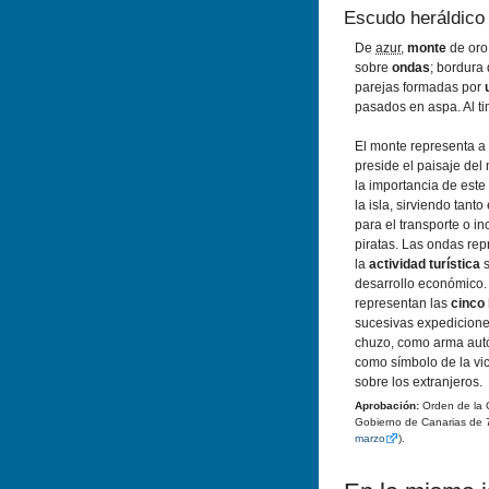
Escudo heráldico
De
azur
,
monte
de oro
sobre
ondas
; bordura
parejas formadas por
pasados en aspa. Al ti
El monte representa a
preside el paisaje del
la importancia de este
la isla, sirviendo tant
para el transporte o in
piratas. Las ondas re
la
actividad turística
s
desarrollo económico. 
representan las
cinco 
sucesivas expedicione
chuzo, como arma autó
como símbolo de la vict
sobre los extranjeros.
Aprobación:
Orden de la C
Gobierno de Canarias de 
marzo
).