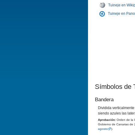
Tuineje en Wiki
Tuineje en Pan
Símbolos de 
Bandera
Dividida verticalmente
siendo azules las later
Aprobación:
Orden de la C
Gobierno de Canarias de 2
agosto
).