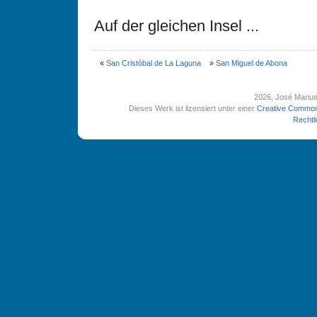
Auf der gleichen Insel ...
«
San Cristóbal de La Laguna
»
San Miguel de Abona
2026
, José Manue
Dieses Werk ist lizensiert unter einer
Creative Common
Rechtl