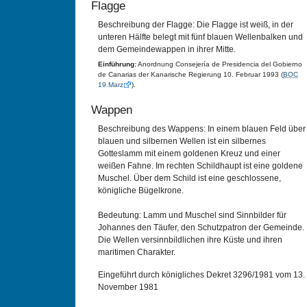
Flagge
Beschreibung der Flagge: Die Flagge ist weiß, in der
unteren Hälfte belegt mit fünf blauen Wellenbalken und
dem Gemeindewappen in ihrer Mitte.
Einführung:
Anordnung Consejería de Presidencia del Gobierno
de Canarias der Kanarische Regierung 10. Februar 1993 (
BOC
19.Marz
).
Wappen
Beschreibung des Wappens: In einem blauen Feld über
blauen und silbernen Wellen ist ein silbernes
Gotteslamm mit einem goldenen Kreuz und einer
weißen Fahne. Im rechten Schildhaupt ist eine goldene
Muschel. Über dem Schild ist eine geschlossene,
königliche Bügelkrone.
Bedeutung: Lamm und Muschel sind Sinnbilder für
Johannes den Täufer, den Schutzpatron der Gemeinde.
Die Wellen versinnbildlichen ihre Küste und ihren
maritimen Charakter.
Eingeführt durch königliches Dekret 3296/1981 vom 13.
November 1981