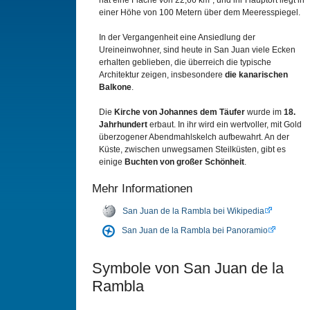
hat eine Fläche von 22,66 km²; und ihr Hauptort liegt in
einer Höhe von 100 Metern über dem Meeresspiegel.
In der Vergangenheit eine Ansiedlung der
Ureineinwohner, sind heute in San Juan viele Ecken
erhalten geblieben, die überreich die typische
Architektur zeigen, insbesondere
die kanarischen
Balkone
.
Die
Kirche von Johannes dem Täufer
wurde im
18.
Jahrhundert
erbaut. In ihr wird ein wertvoller, mit Gold
überzogener Abendmahlskelch aufbewahrt. An der
Küste, zwischen unwegsamen Steilküsten, gibt es
einige
Buchten von großer Schönheit
.
Mehr Informationen
San Juan de la Rambla bei Wikipedia
San Juan de la Rambla bei Panoramio
Symbole von San Juan de la
Rambla