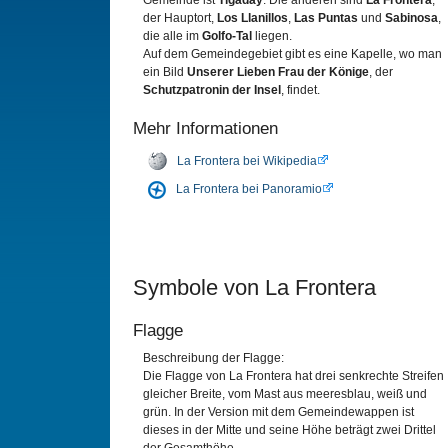
Gemeinde ist
Tigaday
. Die anderen sind
La Frontera
,
der Hauptort,
Los Llanillos
,
Las Puntas
und
Sabinosa
,
die alle im
Golfo-Tal
liegen.
Auf dem Gemeindegebiet gibt es eine Kapelle, wo man
ein Bild
Unserer Lieben Frau der Könige
, der
Schutzpatronin der Insel
, findet.
Mehr Informationen
La Frontera bei Wikipedia
La Frontera bei Panoramio
Symbole von La Frontera
Flagge
Beschreibung der Flagge:
Die Flagge von La Frontera hat drei senkrechte Streifen
gleicher Breite, vom Mast aus meeresblau, weiß und
grün. In der Version mit dem Gemeindewappen ist
dieses in der Mitte und seine Höhe beträgt zwei Drittel