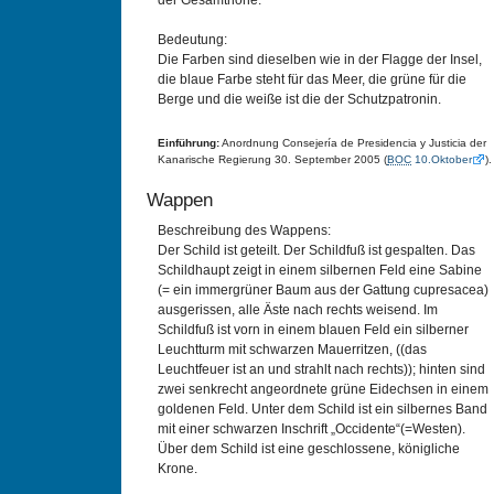
der Gesamthöhe.
Bedeutung:
Die Farben sind dieselben wie in der Flagge der Insel,
die blaue Farbe steht für das Meer, die grüne für die
Berge und die weiße ist die der Schutzpatronin.
Einführung:
Anordnung Consejería de Presidencia y Justicia der
Kanarische Regierung 30. September 2005 (
BOC
10.Oktober
).
Wappen
Beschreibung des Wappens:
Der Schild ist geteilt. Der Schildfuß ist gespalten. Das
Schildhaupt zeigt in einem silbernen Feld eine Sabine
(= ein immergrüner Baum aus der Gattung cupresacea)
ausgerissen, alle Äste nach rechts weisend. Im
Schildfuß ist vorn in einem blauen Feld ein silberner
Leuchtturm mit schwarzen Mauerritzen, ((das
Leuchtfeuer ist an und strahlt nach rechts)); hinten sind
zwei senkrecht angeordnete grüne Eidechsen in einem
goldenen Feld. Unter dem Schild ist ein silbernes Band
mit einer schwarzen Inschrift „Occidente“(=Westen).
Über dem Schild ist eine geschlossene, königliche
Krone.