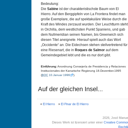
Bedeutung:
Die
Sabine
ist der charakteristischste Baum von El
Hierro. Auf den Berggipfeln von La Frontera findet man
große Exemplare, die auf spektakuläre Weise durch die
Kraft des Windes zerzaust wurden. Der Leuchtturm steht
in Orchilla, dem westlichsten Punkt Spaniens, und gab
dem Nullmeridian seinen Namen, bis Greenwich sich
diesen Titel aneignete. Hierauf spielt auch das Wort
„Occidente“ an. Die Eidechsen stehen stellvertretend für
eine Riesenart, die in
Roques de Salmor
auf dem
Gemeindegebiet lebt und die es nur dort gibt.
Einführung:
Anordnung Consejería de Presidencia y Relaciones
Institucionales der Kanarische Regierung 18.Dezember.1995
(
BOC
10.Januar 1996
).
Auf der gleichen Insel...
«
El Hierro
»
El Pinar de El Hierro
2026
, José Manue
Dieses Werk ist lizensiert unter einer
Creative Common
Rechtl