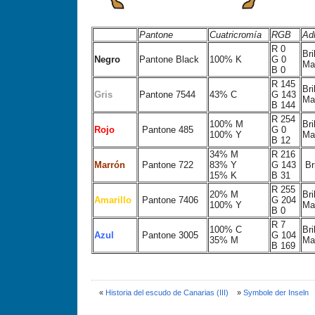
Pantone
Cuatricromía
RGB
Ad
R 0
Bri
Negro
Pantone Black
100% K
G 0
Ma
B 0
R 145
Bri
Gris
Pantone 7544
43% C
G 143
Ma
B 144
R 254
100% M
Bri
Rojo
Pantone 485
G 0
100% Y
Ma
B 12
34% M
R 216
Marrón
Pantone 722
83% Y
G 143
Bri
15% K
B 31
R 255
20% M
Bri
Amarillo
Pantone 7406
G 204
100% Y
Ma
B 0
R 7
100% C
Bri
Azul
Pantone 3005
G 104
35% M
Ma
B 169
«
Historia del escudo de Canarias (III)
»
Symbole der Inseln