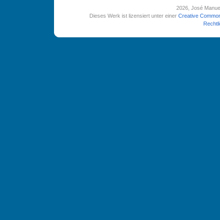
2026
, José Manue
Dieses Werk ist lizensiert unter einer
Creative Common
Rechtl