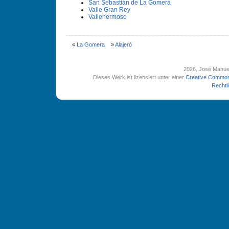
San Sebastián de La Gomera
Valle Gran Rey
Vallehermoso
«
La Gomera
»
Alajeró
2026
, José Manue
Dieses Werk ist lizensiert unter einer
Creative Common
Rechtl