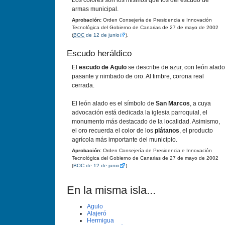
Los colores son los mismos que los del escudo de
armas municipal.
Aprobación:
Orden Consejería de Presidencia e Innovación
Tecnológica del Gobierno de Canarias de 27 de mayo de 2002
(
BOC
de 12 de junio
).
Escudo heráldico
El
escudo de Agulo
se describe de
azur
, con león alado
pasante y nimbado de oro. Al timbre, corona real
cerrada.
El león alado es el símbolo de
San Marcos
, a cuya
advocación está dedicada la iglesia parroquial, el
monumento más destacado de la localidad. Asimismo,
el oro recuerda el color de los
plátanos
, el producto
agrícola más importante del municipio.
Aprobación:
Orden Consejería de Presidencia e Innovación
Tecnológica del Gobierno de Canarias de 27 de mayo de 2002
(
BOC
de 12 de junio
).
En la misma isla...
Agulo
Alajeró
Hermigua