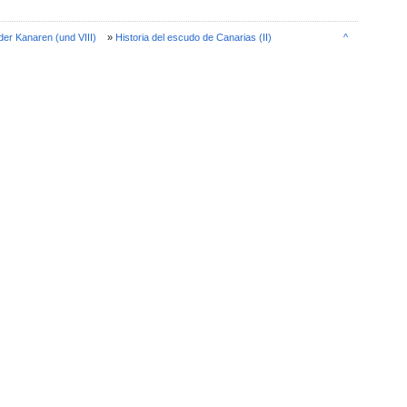
er Kanaren (und VIII)
»
Historia del escudo de Canarias (II)
^