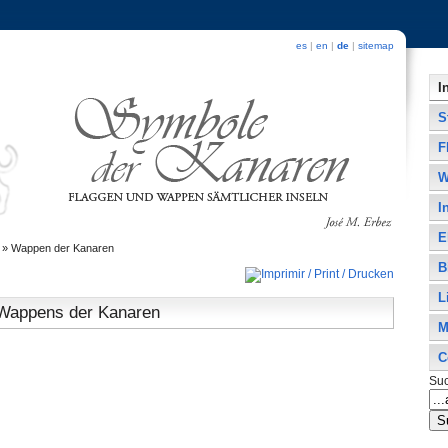
es
|
en
|
de
|
sitemap
I
S
F
W
I
E
»
Wappen der Kanaren
B
L
Wappens der Kanaren
M
C
Su