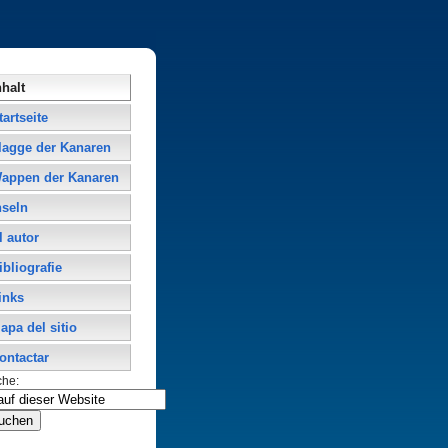
nhalt
tartseite
lagge der Kanaren
appen der Kanaren
nseln
l autor
ibliografie
inks
apa del sitio
ontactar
che: