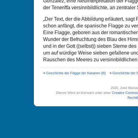
González, eine Neuinterpretation der Flag
der Teneriffa versinnbildlichte, an zentraler 
„Der Text, der die Abbildung erläutert, sagt
schon anfängt, die spanische Flagge zu ve
Eine Flagge, geboren aus der romantische
Wunder der Befruchtung des Blau des Him
und in der Gott ((selbst)) sieben Sterne de
um auf würdige Weise sieben gefallene und
Rauschen des Meeres zu versinnbildlichen.
«
Geschichte der Flagge der Kanaren (III)
»
Geschichte der F
2026
, José Manue
Dieses Werk ist lizensiert unter einer
Creative Common
Rechtl