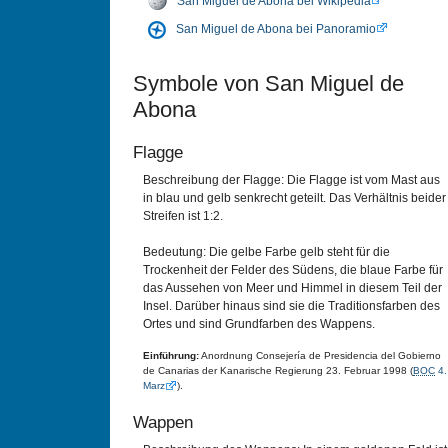
San Miguel de Abona bei Wikipedia
San Miguel de Abona bei Panoramio
Symbole von San Miguel de
Abona
Flagge
Beschreibung der Flagge: Die Flagge ist vom Mast aus
in blau und gelb senkrecht geteilt. Das Verhältnis beider
Streifen ist 1:2.
Bedeutung: Die gelbe Farbe gelb steht für die
Trockenheit der Felder des Südens, die blaue Farbe für
das Aussehen von Meer und Himmel in diesem Teil der
Insel. Darüber hinaus sind sie die Traditionsfarben des
Ortes und sind Grundfarben des Wappens.
Einführung:
Anordnung Consejería de Presidencia del Gobierno
de Canarias der Kanarische Regierung 23. Februar 1998 (
BOC
4.
Marz
).
Wappen