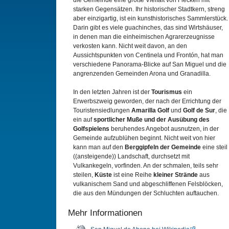
die Gemeinde eine große Vielfalt von Flecken mit
starken Gegensätzen. Ihr historischer Stadtkern, streng
aber einzigartig, ist ein kunsthistorisches Sammlerstück.
Darin gibt es viele guachinches, das sind Wirtshäuser,
in denen man die einheimischen Agrarerzeugnisse
verkosten kann. Nicht weit davon, an den
Aussichtspunkten von Centinela und Frontón, hat man
verschiedene Panorama-Blicke auf San Miguel und die
angrenzenden Gemeinden Arona und Granadilla.
In den letzten Jahren ist der
Tourismus
ein
Erwerbszweig geworden, der nach der Errichtung der
Touristensiedlungen
Amarilla Golf
und
Golf de Sur
, die
ein auf
sportlicher Muße und der Ausübung des
Golfspielens
beruhendes Angebot ausnutzen, in der
Gemeinde aufzublühen beginnt. Nicht weit von hier
kann man auf den
Berggipfeln der Gemeinde
eine steil
((ansteigende)) Landschaft, durchsetzt mit
Vulkankegeln, vorfinden. An der schmalen, teils sehr
steilen,
Küste
ist eine Reihe
kleiner Strände
aus
vulkanischem Sand und abgeschliffenen Felsblöcken,
die aus den Mündungen der Schluchten auftauchen.
Mehr Informationen