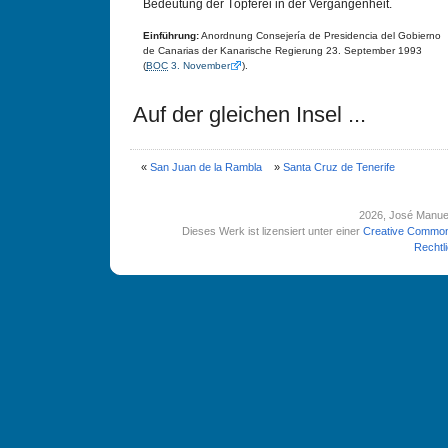
Bedeutung der Töpferei in der Vergangenheit.
Einführung:
Anordnung Consejería de Presidencia del Gobierno
de Canarias der Kanarische Regierung 23. September 1993
(
BOC
3. November
).
Auf der gleichen Insel ...
«
San Juan de la Rambla
»
Santa Cruz de Tenerife
2026
, José Manue
Dieses Werk ist lizensiert unter einer
Creative Common
Rechtl