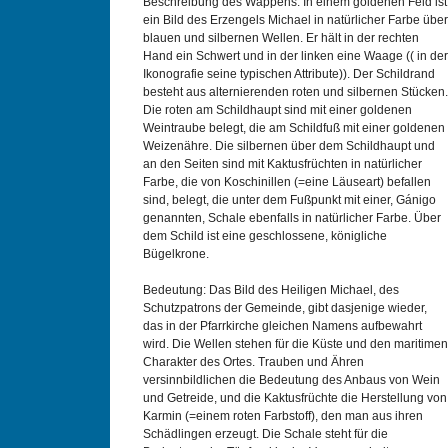
Beschreibung des Wappens: In einem goldenen Feld ist
ein Bild des Erzengels Michael in natürlicher Farbe über
blauen und silbernen Wellen. Er hält in der rechten
Hand ein Schwert und in der linken eine Waage (( in der
Ikonografie seine typischen Attribute)). Der Schildrand
besteht aus alternierenden roten und silbernen Stücken.
Die roten am Schildhaupt sind mit einer goldenen
Weintraube belegt, die am Schildfuß mit einer goldenen
Weizenähre. Die silbernen über dem Schildhaupt und
an den Seiten sind mit Kaktusfrüchten in natürlicher
Farbe, die von Koschinillen (=eine Läuseart) befallen
sind, belegt, die unter dem Fußpunkt mit einer, Gánigo
genannten, Schale ebenfalls in natürlicher Farbe. Über
dem Schild ist eine geschlossene, königliche
Bügelkrone.
Bedeutung: Das Bild des Heiligen Michael, des
Schutzpatrons der Gemeinde, gibt dasjenige wieder,
das in der Pfarrkirche gleichen Namens aufbewahrt
wird. Die Wellen stehen für die Küste und den maritimen
Charakter des Ortes. Trauben und Ähren
versinnbildlichen die Bedeutung des Anbaus von Wein
und Getreide, und die Kaktusfrüchte die Herstellung von
Karmin (=einem roten Farbstoff), den man aus ihren
Schädlingen erzeugt. Die Schale steht für die