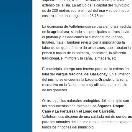
superficie de 109,32 km²; , siendo el municipio más
extenso de la isla. La altitud de la capital del municipio
es de 230 metros sobre el nivel del mar y su perímetro
costero tiene una longitud de 26,75 km.
La economía de Vallehermoso se basa en gran medida
en la
agricultura
, siendo sus principales cultivos la vid,
el plátano y los dedicados al autoconsumo (papas,
frutales, maíz). También reviste cierta importancia la
labor de un gran número de
artesanos
, que trabajan la
penca o raquis de la palmera, los telares, la alfarería
tradicional, el mimbre y la caña, la madera, etc.
El municipio alberga una tercera parte de la extensión
total del
Parque Nacional del Garajonay
. En el interior
del mismo se encuentra la
Laguna Grande
, una zona
recreativa en la Naturaleza muy utilizada para el ocio
de los gomeros.
Otros espacios naturales protegidos del municipio son
los monumentos naturales de
Los órganos
,
Roque
Cano y La Fortaleza
y el
Lomo del Carretón
.
Vallehermoso dispone de una cuidada red de
senderos
para los amantes del turismo rural que deseen explorar
todos los rincones del municipio.