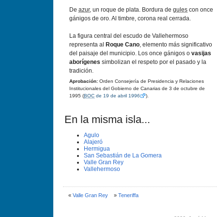
De
azur
, un roque de plata. Bordura de
gules
con once
gánigos de oro. Al timbre, corona real cerrada.
La figura central del escudo de Vallehermoso
representa al
Roque Cano
, elemento más significativo
del paisaje del municipio. Los once gánigos o
vasijas
aborígenes
simbolizan el respeto por el pasado y la
tradición.
Aprobación:
Orden Consejería de Presidencia y Relaciones
Institucionales del Gobierno de Canarias de 3 de octubre de
1995 (
BOC
de 19 de abril 1996
).
En la misma isla...
Agulo
Alajeró
Hermigua
San Sebastián de La Gomera
Valle Gran Rey
Vallehermoso
«
Valle Gran Rey
»
Teneriffa