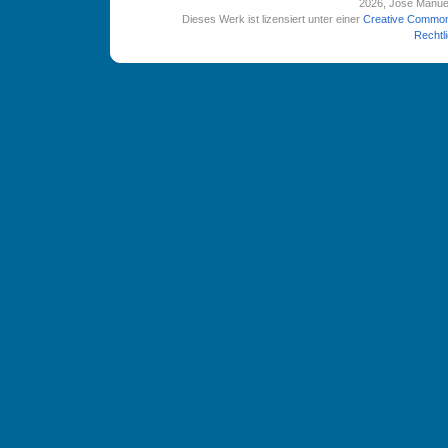
2026
, José Manue
Dieses Werk ist lizensiert unter einer
Creative Common
Rechtl