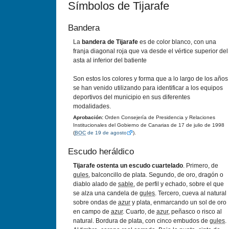
Símbolos de Tijarafe
Bandera
La
bandera de Tijarafe
es de color blanco, con una
franja diagonal roja que va desde el vértice superior del
asta al inferior del batiente
Son estos los colores y forma que a lo largo de los años
se han venido utilizando para identificar a los equipos
deportivos del municipio en sus diferentes
modalidades.
Aprobación:
Orden Consejería de Presidencia y Relaciones
Institucionales del Gobierno de Canarias de 17 de julio de 1998
(
BOC
de 19 de agosto
).
Escudo heráldico
Tijarafe ostenta un escudo cuartelado
. Primero, de
gules
, balconcillo de plata. Segundo, de oro, dragón o
diablo alado de
sable
, de perfil y echado, sobre el que
se alza una candela de
gules
. Tercero, cueva al natural
sobre ondas de
azur
y plata, enmarcando un sol de oro
en campo de
azur
. Cuarto, de
azur
, peñasco o risco al
natural. Bordura de plata, con cinco embudos de
gules
.