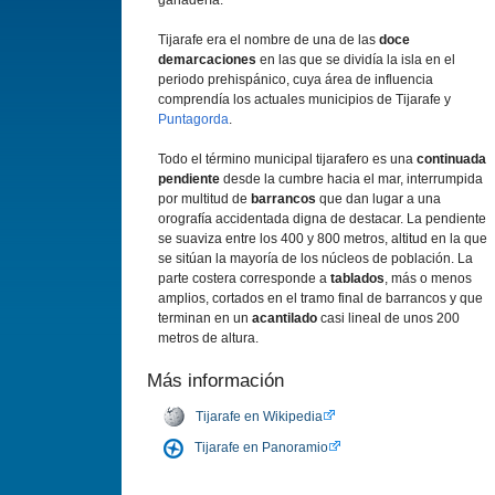
ganadería.
Tijarafe era el nombre de una de las
doce
demarcaciones
en las que se dividía la isla en el
periodo prehispánico, cuya área de influencia
comprendía los actuales municipios de Tijarafe y
Puntagorda
.
Todo el término municipal tijarafero es una
continuada
pendiente
desde la cumbre hacia el mar, interrumpida
por multitud de
barrancos
que dan lugar a una
orografía accidentada digna de destacar. La pendiente
se suaviza entre los 400 y 800 metros, altitud en la que
se sitúan la mayoría de los núcleos de población. La
parte costera corresponde a
tablados
, más o menos
amplios, cortados en el tramo final de barrancos y que
terminan en un
acantilado
casi lineal de unos 200
metros de altura.
Más información
Tijarafe en Wikipedia
Tijarafe en Panoramio