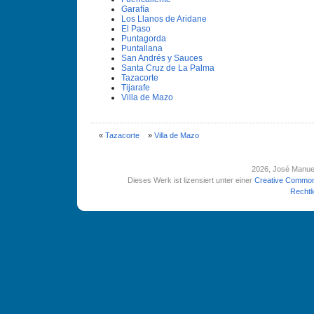
Garafí­a
Los Llanos de Aridane
El Paso
Puntagorda
Puntallana
San Andrés y Sauces
Santa Cruz de La Palma
Tazacorte
Tijarafe
Villa de Mazo
«
Tazacorte
»
Villa de Mazo
2026
, José Manue
Dieses Werk ist lizensiert unter einer
Creative Common
Rechtl