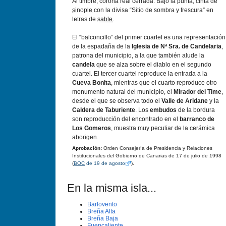
Al timbre, corona real cerrada. Bajo la punta, cinta de
sinople
con la divisa “Sitio de sombra y frescura” en
letras de
sable
.
El “balconcillo” del primer cuartel es una representación
de la espadaña de la
Iglesia de Nª Sra. de Candelaria
,
patrona del municipio, a la que también alude la
candela
que se alza sobre el diablo en el segundo
cuartel. El tercer cuartel reproduce la entrada a la
Cueva Bonita
, mientras que el cuarto reproduce otro
monumento natural del municipio, el
Mirador del Time
,
desde el que se observa todo el
Valle de Aridane
y la
Caldera de Taburiente
. Los
embudos
de la bordura
son reproducción del encontrado en el
barranco de
Los Gomeros
, muestra muy peculiar de la cerámica
aborigen.
Aprobación:
Orden Consejería de Presidencia y Relaciones
Institucionales del Gobierno de Canarias de 17 de julio de 1998
(
BOC
de 19 de agosto
).
En la misma isla...
Barlovento
Breña Alta
Breña Baja
Fuencaliente