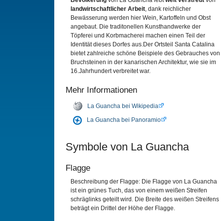
Bevölkerung
von La Guancha lebt
weit verstreut
von
landwirtschaftlicher Arbeit
, dank reichlicher
Bewässerung werden hier Wein, Kartoffeln und Obst
angebaut. Die traditonellen Kunsthandwerke der
Töpferei und Korbmacherei machen einen Teil der
Identität dieses Dorfes aus.Der Ortsteil Santa Catalina
bietet zahlreiche schöne Beispiele des Gebrauches von
Bruchsteinen in der kanarischen Architektur, wie sie im
16.Jahrhundert verbreitet war.
Mehr Informationen
La Guancha bei Wikipedia
La Guancha bei Panoramio
Symbole von La Guancha
Flagge
Beschreibung der Flagge: Die Flagge von La Guancha
ist ein grünes Tuch, das von einem weißen Streifen
schräglinks geteilt wird. Die Breite des weißen Streifens
beträgt ein Drittel der Höhe der Flagge.