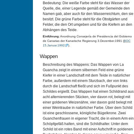
Bedeutung: Die weiße Farbe steht für das Wasser der
Quelle, die, einer Legende gemäß der Gemeinde den
Namen gab, aber auch für den Wasserreichtum, den sie
besitzt. Die grüne Farbe steht für die Obstgärten und
Felder, die den Ort umgeben und für die Kiefern an den
Abhängen des Teide.
Einführung:
Anordnung Consejería de Presidencia del Gobierno
de Canarias der Kanarische Regierung 3.Dezember.1991 (
BOC
15.Januar.1992
).
Wappen
Beschreibung des Wappens: Das Wappen von La
Guancha zeigt in einem silbernen Feld eine grüne
Kiefer in einer Landschaft mit dem Teide in natürlicher
Farbe, außerdem mit einem Sturzbach, der von links
durch die Landschaft fließt und sich im Fußpunkt des
Schildes ergießt. Das Wappen hat einen Schildrand aus
acht alternierenden Stücken, vier davon rot, belegt mit
einer goldenen Weizenähre, vier davon gold belegt mit
einer Weintraube in natürlicher Farbe. Über dem Schild
ist eine geschlossene, königliche Bügelkrone. Zwei
Guanchenfrauen in eigener Tracht, die in einem Arm ein
Schöpfgefäß halten, sind die Schildhalter. Unter dem
Schild ist ein rotes Band mit einer Aufschrift in goldenen