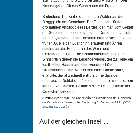
Buchstaben „Nombre te dieron agua y mujer” (= Den
Namen gaben Dir das Wasser und die Frau).
Bedeutung: Die Kiefer steht für den Wälder auf den
Berggipfeln der Gemeinde. Der Teide steht für den
großartigen Anblick dieses Berges, den man vom Gebiet
der Gemeinde aus genießen kann. Der Sturzbach steht
für den Quellenreichtum, deshalb nannte sich dieser Ort
früher „Quelle der Guanchin“. Trauben und Ähren
spielen auf die Bedeutung des Wein- und
Getreideanbaus an. Die Schildhalterinnen und der
Sinnspruch geben die Legende wieder, der zu Folge ein
kastilischer Hauptmann eine wunderschöne
Ureinwohnerin, die Wasser von einer Quelle holte,
erblickte, die blitzschnell entfloh, ohne dass der
überraschte Soldat sie hätte einholen oder wiedersehen
können. Aus diesem Grunde sei der Ort als „Quelle der
Guanchin“ bekannt.
Einführung:
Anordnung Consejería de Presidencia del Gobierno
de Canarias der Kanarische Regierung 3. Dezember.1991 (
BOC
15.Januar.1992
).
Auf der gleichen Insel ...