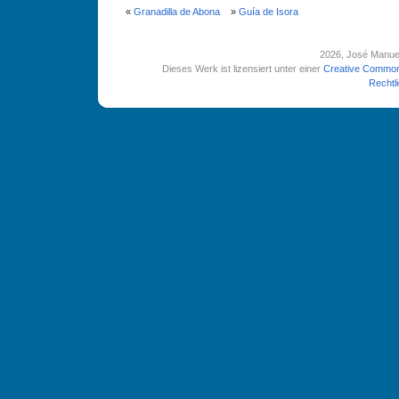
«
Granadilla de Abona
»
Guía de Isora
2026
, José Manue
Dieses Werk ist lizensiert unter einer
Creative Common
Rechtl