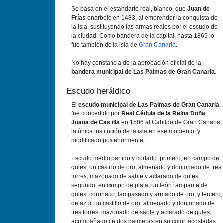
Se basa en el estandarte real, blanco, que
Juan de
Frías
enarboló en 1483, al emprender la conquista de
la isla, sustituyendo las armas reales por el escudo de
la ciudad. Como bandera de la capital, hasta 1869 lo
fue también de la isla de
Gran Canaria
.
No hay constancia de la aprobación oficial de la
bandera municipal de Las Palmas de Gran Canaria
.
Escudo heráldico
El
escudo municipal de Las Palmas de Gran Canaria
,
fue concedido por
Real Cédula de la Reina Doña
Juana de Castilla
en 1506 al Cabildo de Gran Canaria,
la única institución de la isla en ese momento, y
modificado posteriormente.
Escudo medio partido y cortado: primero, en campo de
gules
, un castillo de oro, almenado y donjonado de tres
torres, mazonado de
sable
y aclarado de
gules
;
segundo, en campo de plata, un león rampante de
gules
, coronado, lampasado y armado de oro; y tercero,
de
azur
, un castillo de oro, almenado y donjonado de
tres torres, mazonado de
sable
y aclarado de
gules
,
acompañado de dos palmeras en su color, acostadas