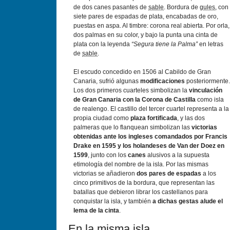
de dos canes pasantes de
sable
. Bordura de
gules
, con
siete pares de espadas de plata, encabadas de oro,
puestas en aspa. Al timbre: corona real abierta. Por orla,
dos palmas en su color, y bajo la punta una cinta de
plata con la leyenda
“Segura tiene la Palma”
en letras
de
sable
.
El escudo concedido en 1506 al Cabildo de Gran
Canaria, sufrió algunas
modificaciones
posteriormente.
Los dos primeros cuarteles simbolizan la
vinculación
de Gran Canaria con la Corona de Castilla
como isla
de realengo. El castillo del tercer cuartel representa a la
propia ciudad como
plaza fortificada
, y las dos
palmeras que lo flanquean simbolizan las
victorias
obtenidas ante los ingleses comandados por Francis
Drake en 1595 y los holandeses de Van der Doez en
1599
, junto con los
canes
alusivos a la supuesta
etimología del nombre de la isla. Por las mismas
victorias se añadieron
dos pares de espadas
a los
cinco primitivos de la bordura, que representan las
batallas que debieron librar los castellanos para
conquistar la isla, y también
a dichas gestas alude el
lema de la cinta
.
En la misma isla...