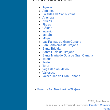
Agaete
Agüimes
La Aldea de San Nicolás
Artenara
Arucas
Firgas
Gáldar
Ingenio
Mogán
Moya
Las Palmas de Gran Canaria
San Bartolomé de Tirajana
Santa Brí­gida
Santa Lucí­a de Tirajana
Santa Marí­a de Guí­a de Gran Canaria
Tejeda
Telde
Teror
Vega de San Mateo
Valleseco
Valsequillo de Gran Canaria
«
Moya
»
San Bartolomé de Tirajana
2026
, José Manue
Dieses Werk ist lizensiert unter einer
Creative Common
Rechtl