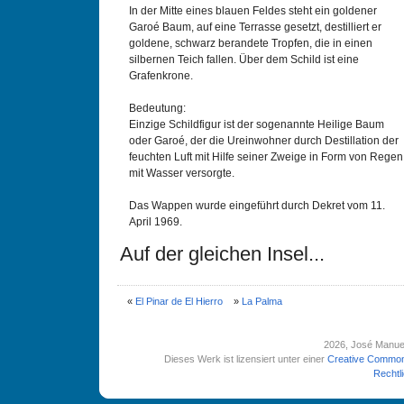
In der Mitte eines blauen Feldes steht ein goldener
Garoé Baum, auf eine Terrasse gesetzt, destilliert er
goldene, schwarz berandete Tropfen, die in einen
silbernen Teich fallen. Über dem Schild ist eine
Grafenkrone.
Bedeutung:
Einzige Schildfigur ist der sogenannte Heilige Baum
oder Garoé, der die Ureinwohner durch Destillation der
feuchten Luft mit Hilfe seiner Zweige in Form von Regen
mit Wasser versorgte.
Das Wappen wurde eingeführt durch Dekret vom 11.
April 1969.
Auf der gleichen Insel...
«
El Pinar de El Hierro
»
La Palma
2026
, José Manue
Dieses Werk ist lizensiert unter einer
Creative Common
Rechtl