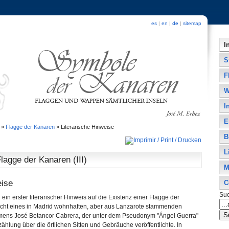
es
|
en
|
de
|
sitemap
I
S
F
W
I
E
»
Flagge der Kanaren
»
Literarische Hinweise
B
L
lagge der Kanaren (III)
M
eise
C
Su
 ein erster literarischer Hinweis auf die Existenz einer Flagge der
cht eines in Madrid wohnhaften, aber aus Lanzarote stammenden
mens José Betancor Cabrera, der unter dem Pseudonym "Ángel Guerra"
ählung über die örtlichen Sitten und Gebräuche veröffentlichte. In