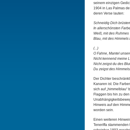
seinem einzigen Gedich
1904 in Las Palmas de 
deren Verse lauten:
Schneidig Dich brüste
In allerschönsten Farb
Weiß, mit des Ruhmes
Blau, mit des Himmels
(...)
O Fahne, Mantel unsere
Nicht kennend meine Li
Nicht zeigst du des Blu
Du zeigst des Himmels
Der Dichter beschränkt 
Kanaren ist. Die Farbe
sich auf „himmelblau“ 
Flaggen bis hin zu den
Unabhängigkeitsbewegu
Hinweis auf den Himme
worden sein.
Einen weiteren Hinweis
Teneriffa stammenden f