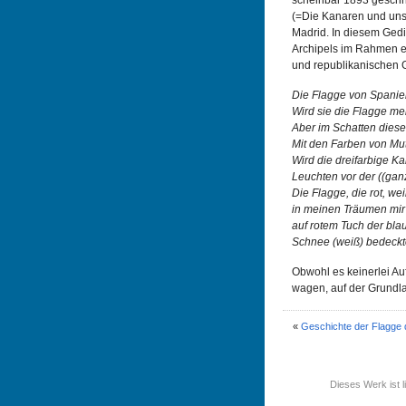
scheinbar 1893 geschri
(=Die Kanaren und uns
Madrid. In diesem Gedi
Archipels im Rahmen e
und republikanischen 
Die Flagge von Spanien
Wird sie die Flagge me
Aber im Schatten dies
Mit den Farben von Mu
Wird die dreifarbige K
Leuchten vor der ((gan
Die Flagge, die rot, we
in meinen Träumen mir 
auf rotem Tuch der blau
Schnee (weiß) bedeckt
Obwohl es keinerlei Au
wagen, auf der Grundl
«
Geschichte der Flagge d
Dieses Werk ist l