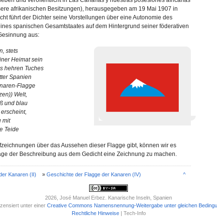
eben und veröffentlicht in Las Canarias y nuestras posesiones africanas
ere afrikanischen Besitzungen), herausgegeben am 19 Mai 1907 in
cht führt der Dichter seine Vorstellungen über eine Autonomie des
ines spanischen Gesamtstaates auf dem Hintergrund seiner föderativen
Gesinnung aus:
, stets
iner Heimat sein
es hehren Tuches
tter Spanien
anaren-Flagge
zen)) Welt,
iß und blau
erscheint,
 mit
e Teide
fzeichnungen über das Aussehen dieser Flagge gibt, können wir es
age der Beschreibung aus dem Gedicht eine Zeichnung zu machen.
er Kanaren (II)
»
Geschichte der Flagge der Kanaren (IV)
^
2026
, José Manuel Erbez. Kanarische Inseln, Spanien
izensiert unter einer
Creative Commons Namensnennung-Weitergabe unter gleichen Bedingu
Rechtliche Hinweise
| Tech-Info