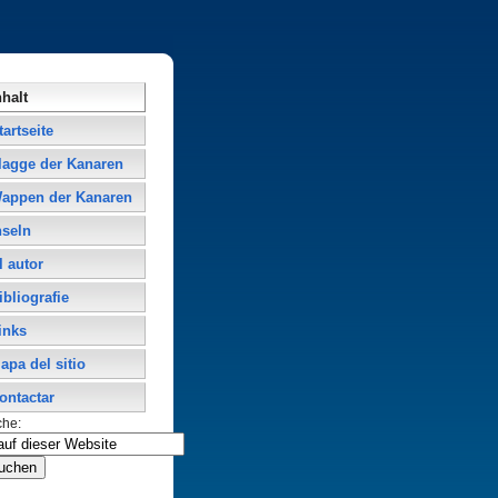
nhalt
tartseite
lagge der Kanaren
appen der Kanaren
nseln
l autor
ibliografie
inks
apa del sitio
ontactar
che: