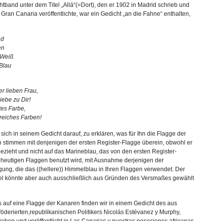
tband unter dem Titel „Allá“(=Dort), den er 1902 in Madrid schrieb und
Gran Canaria veröffentlichte, war ein Gedicht „an die Fahne“ enthalten,
nd
en
 Weiß
 Blau
r lieben Frau,
ebe zu Dir!
tes Farbe,
reiches Farben!
sich in seinem Gedicht darauf, zu erklären, was für Ihn die Flagge der
n stimmen mit denjenigen der ersten Register-Flagge überein, obwohl er
bezieht und nicht auf das Marineblau, das von den ersten Register-
 heutigen Flaggen benutzt wird, mit Ausnahme derjenigen der
ng, die das ((hellere)) Himmelblau in Ihren Flaggen verwendet. Der
l könnte aber auch ausschließlich aus Gründen des Versmaßes gewählt
 auf eine Flagge der Kanaren finden wir in einem Gedicht des aus
öderierten,republikanischen Politikers Nicolás Estévanez y Murphy,