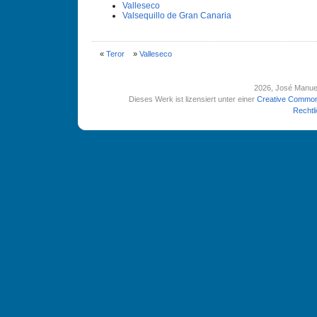
Valleseco
Valsequillo de Gran Canaria
«
Teror
»
Valleseco
2026
, José Manue
Dieses Werk ist lizensiert unter einer
Creative Common
Rechtl