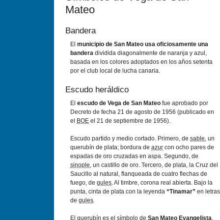
Mateo
Bandera
El
municipio de San Mateo usa oficiosamente una
bandera
dividida diagonalmente de naranja y azul,
basada en los colores adoptados en los años setenta
por el club local de lucha canaria.
Escudo heráldico
El
escudo de Vega de San Mateo
fue aprobado por
Decreto de fecha 21 de agosto de 1956 (publicado en
el
BOE
el 21 de septiembre de 1956).
Escudo partido y medio cortado. Primero, de
sable
, un
querubín de plata; bordura de
azur
con ocho pares de
espadas de oro cruzadas en aspa. Segundo, de
sinople
, un castillo de oro. Tercero, de plata, la Cruz del
Saucillo al natural, flanqueada de cuatro flechas de
fuego, de
gules
. Al timbre, corona real abierta. Bajo la
punta, cinta de plata con la leyenda
“Tinamar”
en letras
de
gules
.
El querubín es el símbolo de
San Mateo Evangelista
,