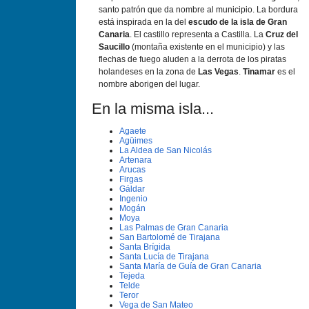
santo patrón que da nombre al municipio. La bordura
está inspirada en la del
escudo de la isla de Gran
Canaria
. El castillo representa a Castilla. La
Cruz del
Saucillo
(montaña existente en el municipio) y las
flechas de fuego aluden a la derrota de los piratas
holandeses en la zona de
Las Vegas
.
Tinamar
es el
nombre aborigen del lugar.
En la misma isla...
Agaete
Agüimes
La Aldea de San Nicolás
Artenara
Arucas
Firgas
Gáldar
Ingenio
Mogán
Moya
Las Palmas de Gran Canaria
San Bartolomé de Tirajana
Santa Brí­gida
Santa Lucí­a de Tirajana
Santa Marí­a de Guí­a de Gran Canaria
Tejeda
Telde
Teror
Vega de San Mateo