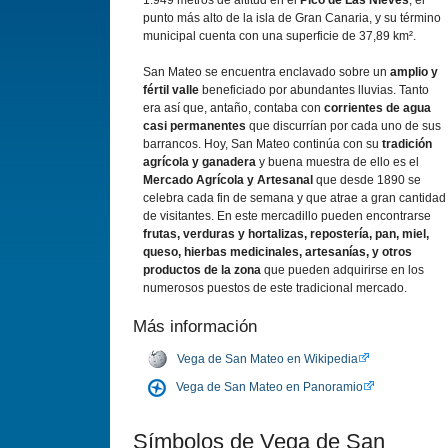
1.949 metros de altitud en el
Pico de Las Nieves
, el
punto más alto de la isla de Gran Canaria, y su término
municipal cuenta con una superficie de 37,89 km².
San Mateo se encuentra enclavado sobre un
amplio y
fértil valle
beneficiado por abundantes lluvias. Tanto
era así que, antaño, contaba con
corrientes de agua
casi permanentes
que discurrían por cada uno de sus
barrancos. Hoy, San Mateo continúa con su
tradición
agrícola y ganadera
y buena muestra de ello es el
Mercado Agrícola y Artesanal
que desde 1890 se
celebra cada fin de semana y que atrae a gran cantidad
de visitantes. En este mercadillo pueden encontrarse
frutas, verduras y hortalizas, repostería, pan, miel,
queso, hierbas medicinales, artesanías, y otros
productos de la zona
que pueden adquirirse en los
numerosos puestos de este tradicional mercado.
Más información
Vega de San Mateo en Wikipedia
Vega de San Mateo en Panoramio
Símbolos de Vega de San