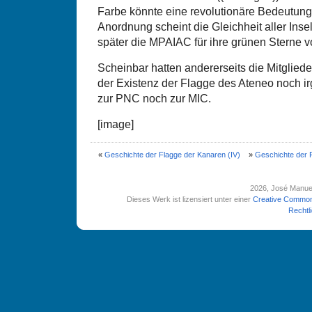
Farbe könnte eine revolutionäre Bedeutung
Anordnung scheint die Gleichheit aller Insel
später die MPAIAC für ihre grünen Sterne 
Scheinbar hatten andererseits die Mitglied
der Existenz der Flagge des Ateneo noch 
zur PNC noch zur MIC.
[image]
«
Geschichte der Flagge der Kanaren (IV)
»
Geschichte der 
2026
, José Manue
Dieses Werk ist lizensiert unter einer
Creative Common
Rechtl