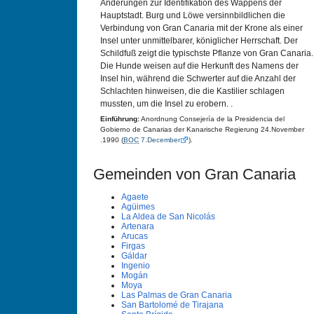
Änderungen zur Identifikation des Wappens der
Hauptstadt. Burg und Löwe versinnbildlichen die
Verbindung von Gran Canaria mit der Krone als einer
Insel unter unmittelbarer, königlicher Herrschaft. Der
Schildfuß zeigt die typischste Pflanze von Gran Canaria.
Die Hunde weisen auf die Herkunft des Namens der
Insel hin, während die Schwerter auf die Anzahl der
Schlachten hinweisen, die die Kastilier schlagen
mussten, um die Insel zu erobern. .
Einführung:
Anordnung Consejería de la Presidencia del
Gobierno de Canarias der Kanarische Regierung 24.November
.1990 (
BOC
7.December
).
Gemeinden von Gran Canaria
Agaete
Agüimes
La Aldea de San Nicolás
Artenara
Arucas
Firgas
Gáldar
Ingenio
Mogán
Moya
Las Palmas de Gran Canaria
San Bartolomé de Tirajana