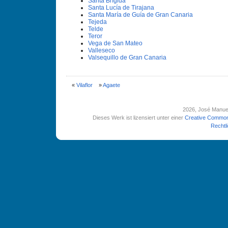
Santa Brí­gida
Santa Lucí­a de Tirajana
Santa Marí­a de Guí­a de Gran Canaria
Tejeda
Telde
Teror
Vega de San Mateo
Valleseco
Valsequillo de Gran Canaria
«
Vilaflor
»
Agaete
2026
, José Manue
Dieses Werk ist lizensiert unter einer
Creative Common
Rechtl