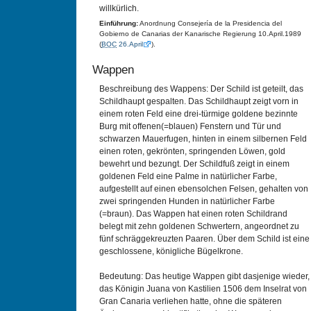
willkürlich.
Einführung:
Anordnung Consejería de la Presidencia del
Gobierno de Canarias der Kanarische Regierung 10.April.1989
(
BOC
26.April
).
Wappen
Beschreibung des Wappens: Der Schild ist geteilt, das
Schildhaupt gespalten. Das Schildhaupt zeigt vorn in
einem roten Feld eine drei-türmige goldene bezinnte
Burg mit offenen(=blauen) Fenstern und Tür und
schwarzen Mauerfugen, hinten in einem silbernen Feld
einen roten, gekrönten, springenden Löwen, gold
bewehrt und bezungt. Der Schildfuß zeigt in einem
goldenen Feld eine Palme in natürlicher Farbe,
aufgestellt auf einen ebensolchen Felsen, gehalten von
zwei springenden Hunden in natürlicher Farbe
(=braun). Das Wappen hat einen roten Schildrand
belegt mit zehn goldenen Schwertern, angeordnet zu
fünf schräggekreuzten Paaren. Über dem Schild ist eine
geschlossene, königliche Bügelkrone.
Bedeutung: Das heutige Wappen gibt dasjenige wieder,
das Königin Juana von Kastilien 1506 dem Inselrat von
Gran Canaria verliehen hatte, ohne die späteren