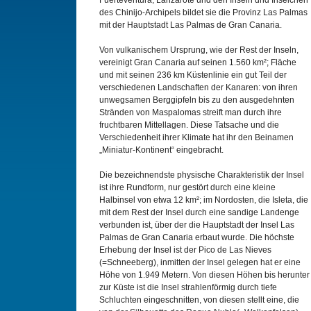
Fuerteventura, Lanzarote und den Inseln und Inselchen
des Chinijo-Archipels bildet sie die Provinz Las Palmas
mit der Hauptstadt Las Palmas de Gran Canaria.
Von vulkanischem Ursprung, wie der Rest der Inseln,
vereinigt Gran Canaria auf seinen 1.560 km²; Fläche
und mit seinen 236 km Küstenlinie ein gut Teil der
verschiedenen Landschaften der Kanaren: von ihren
unwegsamen Berggipfeln bis zu den ausgedehnten
Stränden von Maspalomas streift man durch ihre
fruchtbaren Mittellagen. Diese Tatsache und die
Verschiedenheit ihrer Klimate hat ihr den Beinamen
„Miniatur-Kontinent“ eingebracht.
Die bezeichnendste physische Charakteristik der Insel
ist ihre Rundform, nur gestört durch eine kleine
Halbinsel von etwa 12 km²; im Nordosten, die Isleta, die
mit dem Rest der Insel durch eine sandige Landenge
verbunden ist, über der die Hauptstadt der Insel Las
Palmas de Gran Canaria erbaut wurde. Die höchste
Erhebung der Insel ist der Pico de Las Nieves
(=Schneeberg), inmitten der Insel gelegen hat er eine
Höhe von 1.949 Metern. Von diesen Höhen bis herunter
zur Küste ist die Insel strahlenförmig durch tiefe
Schluchten eingeschnitten, von diesen stellt eine, die