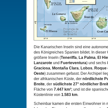
Die Kanarischen Inseln sind eine autonome
des Königreiches Spanien bildet. In dieser
größere Inseln (
Teneriffa
,
La Palma
,
El Hie
Lanzarote
und
Fuerteventura
) und sechs k
Graciosa
,
Montaña Clara
,
Lobos
,
Roque 
Oeste
) zusammen gefasst. Der Archipel lie
der afrikanischen Küste, der
nördlichste P
Breite
, der
südlichste 27° nördlicher Brei
Fläche von
7.447 km²;
und ist die spanisch
Küstenlinie von
1.583 km
.
Scheinbar kamen die ersten Einwohner in 