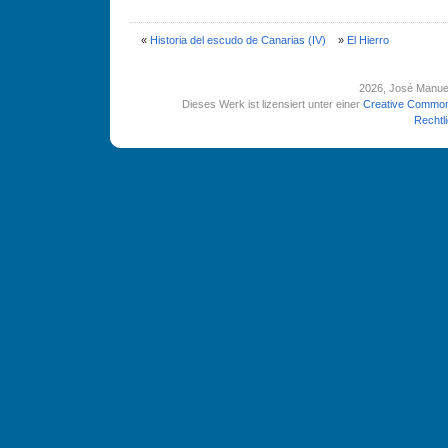
«
Historia del escudo de Canarias (IV)
»
El Hierro
2026
, José Manue
Dieses Werk ist lizensiert unter einer
Creative Common
Rechtl