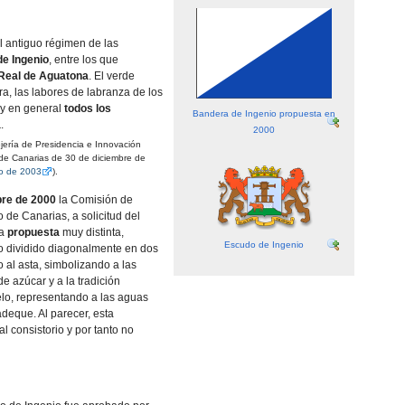
l antiguo régimen de las
e Ingenio
, entre los que
Real de Aguatona
. El verde
ra, las labores de labranza de los
 y en general
todos los
Bandera de Ingenio propuesta en
a
.
2000
rí­a de Presidencia e Innovación
de Canarias de 30 de diciembre de
o de 2003
).
bre de 2000
la Comisión de
 de Canarias, a solicitud del
na
propuesta
muy distinta,
Escudo de Ingenio
o dividido diagonalmente en dos
o al asta, simbolizando a las
e azúcar y a la tradición
uelo, representando a las aguas
deque. Al parecer, esta
al consistorio y por tanto no