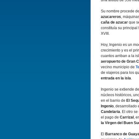
una altitud de 558 metr
Su nombre procede de
azucareros
, máquinas
caña de azucar
que se
constituí­a su principal
XVIII.
Hoy, Ingenio es un mo
crecimiento y es el pr
cuantos arriban a la is
aeropuerto de Gran C
vecino municipio de
T
de viajeros para los q
entrada en la isla
.
Ingenio se extiende d
núcleos históricos, un
en el barrio de
El Seq
Ingenio
, desarrollado 
Candelaria
. El otro s
el pago de
Carrizal
, e
la Virgen del Buen S
El
Barranco de Guay