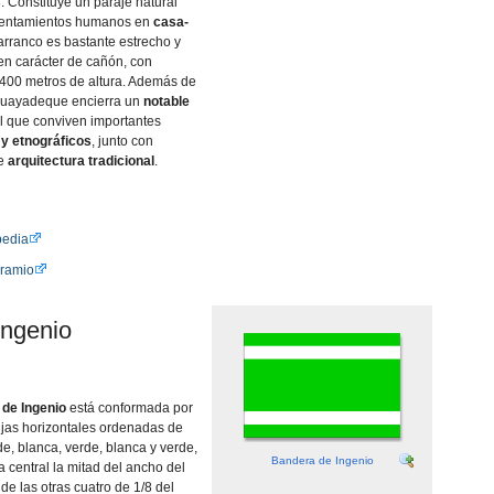
s
. Constituye un paraje natural
asentamientos humanos en
casa-
arranco es bastante estrecho y
en carácter de cañón, con
 400 metros de altura. Además de
 Guayadeque encierra un
notable
el que conviven importantes
 y etnográficos
, junto con
de
arquitectura tradicional
.
pedia
oramio
Ingenio
de Ingenio
está conformada por
njas horizontales ordenadas de
rde, blanca, verde, blanca y verde,
Bandera de Ingenio
a central la mitad del ancho del
de las otras cuatro de 1/8 del