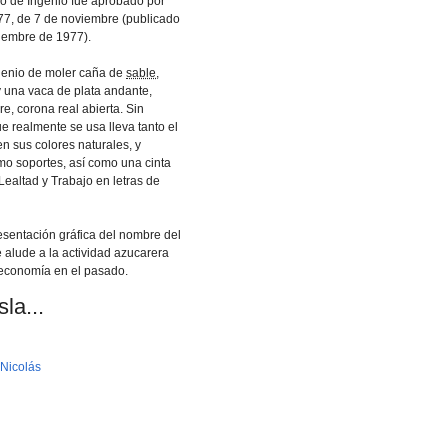
io de Ingenio fue aprobado por
7, de 7 de noviembre (publicado
ciembre de 1977).
ngenio de moler caña de
sable
,
y una vaca de plata andante,
re, corona real abierta. Sin
 realmente se usa lleva tanto el
n sus colores naturales, y
o soportes, así­ como una cinta
Lealtad y Trabajo en letras de
esentación gráfica del nombre del
e alude a la actividad azucarera
economí­a en el pasado.
la...
 Nicolás