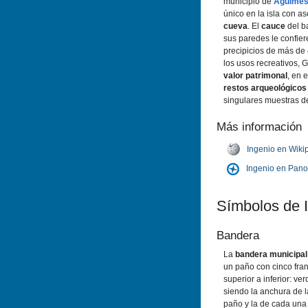
municipio de
Agüime
único en la isla con 
cueva
. El
cauce
del b
sus paredes le confier
precipicios de más de
los usos recreativos,
valor patrimonal
, en 
restos arqueológicos
singulares muestras 
Más información
Ingenio en Wiki
Ingenio en Pan
Sí­mbolos de 
Bandera
La
bandera municipal 
un paño con cinco fra
superior a inferior: ve
siendo la anchura de l
paño y la de cada una 