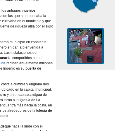
os sobre el nivel del mar.
 los antiguos
ingenios
 con las que se procesaba la
 cultivaba en el municipio y que
 fuente de riqueza alllá por el siglo
derno municipio en constante
imero en dar la bienvenida a
la. Las instalaciones del
anaria
, compartidas con el
elde
reciben anualmente millones
ue Ingenio es su
puerta de
e costa a cumbre y engloba dos
o ubicado en la capital municipal,
uero
y en el
casco antiguo de
en torno a la
Iglesia de La
e encuentra más hacia la costa, en
n los alrededores de la
Iglesia de
uceso
.
adeque
hace la linde con el