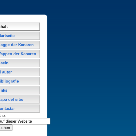
nhalt
tartseite
lagge der Kanaren
appen der Kanaren
nseln
l autor
ibliografie
inks
apa del sitio
ontactar
che: