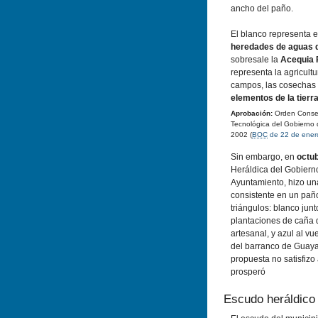
ancho del paño.
El blanco representa e
heredades de aguas d
sobresale la
Acequia 
representa la agricultu
campos, las cosechas
elementos de la tierr
Aprobación:
Orden Conseje
Tecnológica del Gobierno 
2002 (
BOC
de 22 de ener
Sin embargo, en
octu
Heráldica del Gobierno
Ayuntamiento, hizo u
consistente en un pañ
triángulos: blanco junt
plantaciones de caña d
artesanal, y azul al v
del barranco de Guaya
propuesta no satisfizo 
prosperó
Escudo heráldico