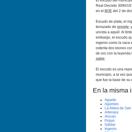
El escudo del municip
Real Decreto 3090/197
en el
BOE
del 2 de di
Escudo de plata, el i
terrazado de
sinople
, 
uncida a aquél. Al timb
embargo, el escudo que
ingenio como la vaca e
ostenta dos leones com
de oro con la leyenda 
sable
.
El escudo es una repr
municipio, a la vez qu
que fue la base de su 
En la misma is
Agaete
Agüimes
La Aldea de San
Artenara
Arucas
Firgas
Gáldar
Ingenio