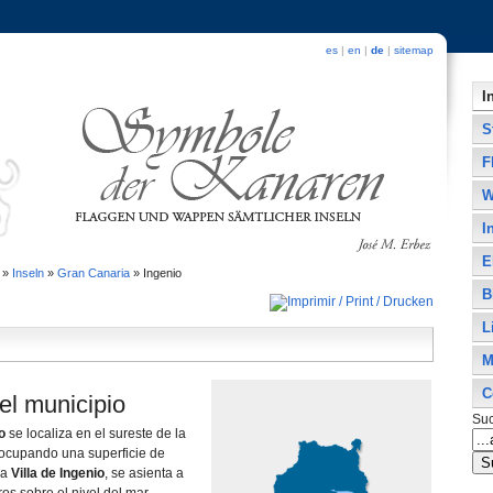
es
|
en
|
de
|
sitemap
I
S
F
W
I
E
»
Inseln
»
Gran Canaria
»
Ingenio
B
L
M
C
el municipio
Su
io
se localiza en el sureste de la
 ocupando una superficie de
la
Villa de Ingenio
, se asienta a