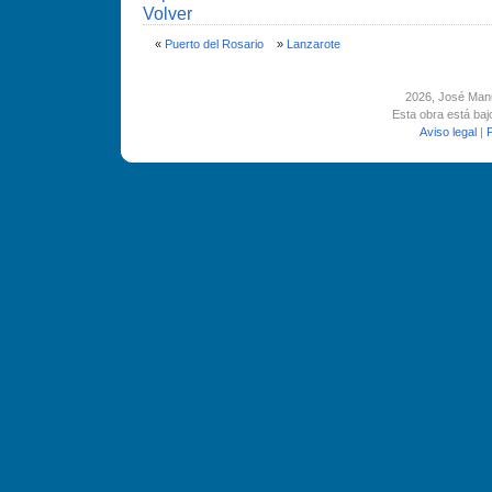
Volver
«
Puerto del Rosario
»
Lanzarote
2026
, José Man
Esta obra está ba
Aviso legal
|