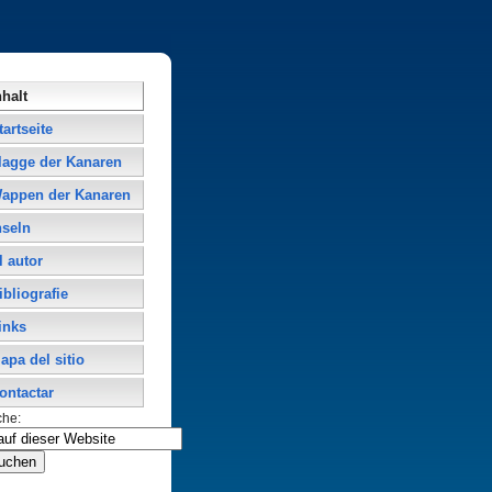
nhalt
tartseite
lagge der Kanaren
appen der Kanaren
nseln
l autor
ibliografie
inks
apa del sitio
ontactar
che: