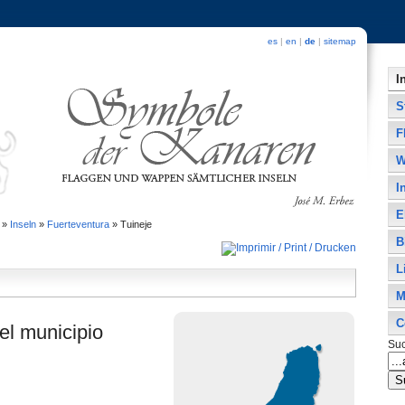
es
|
en
|
de
|
sitemap
I
S
F
W
I
E
»
Inseln
»
Fuerteventura
»
Tuineje
B
L
M
C
el municipio
Su