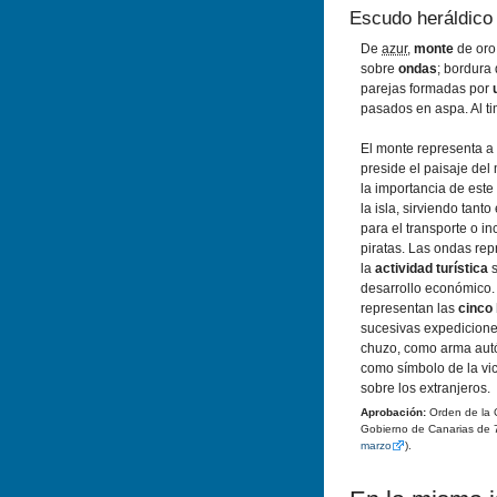
Escudo heráldico
De
azur
,
monte
de oro
sobre
ondas
; bordura
parejas formadas por
pasados en aspa. Al ti
El monte representa a
preside el paisaje del
la importancia de este
la isla, sirviendo tant
para el transporte o in
piratas. Las ondas re
la
actividad turística
s
desarrollo económico. 
representan las
cinco 
sucesivas expedicione
chuzo, como arma autó
como símbolo de la vict
sobre los extranjeros.
Aprobación:
Orden de la C
Gobierno de Canarias de 
marzo
).