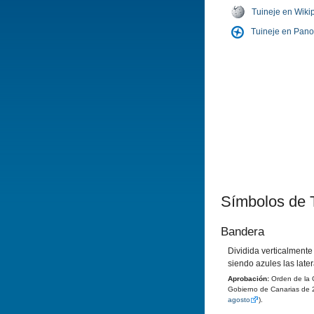
Tuineje en Wiki
Tuineje en Pan
Símbolos de 
Bandera
Dividida verticalmente
siendo azules las later
Aprobación:
Orden de la C
Gobierno de Canarias de 2
agosto
).