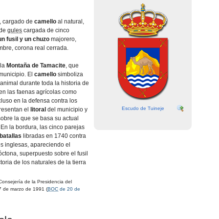
, cargado de
camello
al natural,
 de
gules
cargada de cinco
un fusil y un chuzo
majorero,
mbre, corona real cerrada.
 la
Montaña de
Tamacite
, que
 municipio. El
camello
simboliza
 animal durante toda la historia de
o en las faenas agrícolas como
cluso en la defensa contra los
Escudo de Tuineje
presentan el
litoral
del municipio y
obre la que se basa su actual
En la bordura, las cinco parejas
batallas
libradas en 1740 contra
s inglesas, apareciendo el
ctona, superpuesto sobre el fusil
oria de los naturales de la tierra
onsejería de la Presidencia del
7 de marzo de 1991 (
BOC
de 20 de