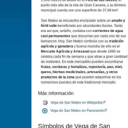
1.949 metros de altitud en el
Pico de Las Nieves
, el
punto más alto de la isla de Gran Canaria, y su término
municipal cuenta con una superficie de 37,89 km².
San Mateo se encuentra enclavado sobre un
amplio y
fértil valle
beneficiado por abundantes lluvias. Tanto
era así que, antaño, contaba con
corrientes de agua
casi permanentes
que discurrían por cada uno de sus
barrancos. Hoy, San Mateo continúa con su
tradición
agrícola y ganadera
y buena muestra de ello es el
Mercado Agrícola y Artesanal
que desde 1890 se
celebra cada fin de semana y que atrae a gran cantidad
de visitantes. En este mercadillo pueden encontrarse
frutas, verduras y hortalizas, repostería, pan, miel,
queso, hierbas medicinales, artesanías, y otros
productos de la zona
que pueden adquirirse en los
numerosos puestos de este tradicional mercado.
Más información
Vega de San Mateo en Wikipedia
Vega de San Mateo en Panoramio
Símbolos de Vega de San