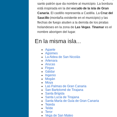
santo patrón que da nombre al municipio. La bordura
está inspirada en la del
escudo de la isla de Gran
Canaria
. El castillo representa a Castilla. La
Cruz del
Saucillo
(montaña existente en el municipio) y las
flechas de fuego aluden a la derrota de los piratas
holandeses en la zona de
Las Vegas
.
Tinamar
es el
nombre aborigen del lugar.
En la misma isla...
Agaete
Agüimes
La Aldea de San Nicolás
Artenara
Arucas
Firgas
Gáldar
Ingenio
Mogán
Moya
Las Palmas de Gran Canaria
San Bartolomé de Tirajana
Santa Brí­gida
Santa Lucí­a de Tirajana
Santa Marí­a de Guí­a de Gran Canaria
Tejeda
Telde
Teror
Vega de San Mateo