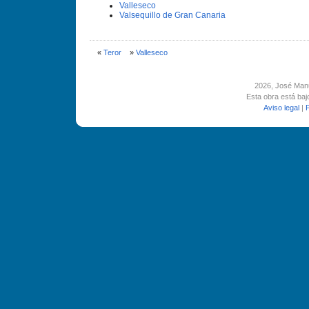
Valleseco
Valsequillo de Gran Canaria
«
Teror
»
Valleseco
2026
, José Man
Esta obra está ba
Aviso legal
|