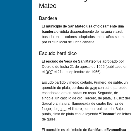
Mateo
Bandera
El
municipio de San Mateo usa oficiosamente una
bandera
dividida diagonalmente de naranja y azul,
basada en los colores adoptados en los años setenta
por el club local de lucha canaria.
Escudo heráldico
El
escudo de Vega de San Mateo
fue aprobado por
Decreto de fecha 21 de agosto de 1956 (publicado en
el
BOE
el 21 de septiembre de 1956).
Escudo partido y medio cortado. Primero, de
sable
, un
querubín de plata; bordura de
azur
con ocho pares de
espadas de oro cruzadas en aspa. Segundo, de
sinople
, un castillo de oro. Tercero, de plata, la Cruz del
Saucillo al natural, flanqueada de cuatro flechas de
fuego, de
gules
. Al timbre, corona real abierta. Bajo la
punta, cinta de plata con la leyenda
“Tinamar”
en letras
de
gules
.
El querubín es el símbolo de
San Mateo Evangelista
,