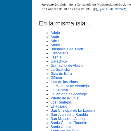
Aprobación:
Orden de la Consejería de Presidencia del Gobierno
de Canarias de 10 de enero de 1993 (
BOC
de 19 de marzo
).
En la misma isla...
Adeje
Arafo
Arico
Arona
Buenavista del Norte
Candelaria
Fasnia
Garachico
Granadilla de Abona
La Guancha
Guí­a de Isora
Güí­mar
Icod de los Vinos
La Matanza de Acentejo
La Orotava
La Victoria de Acentejo
Puerto de la Cruz
Los Realejos
El Rosario
San Cristóbal de La Laguna
San Juan de la Rambla
San Miguel de Abona
Santa Cruz de Tenerife
Santa Úrsula