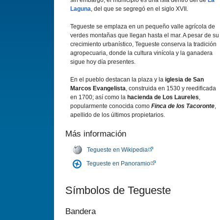
sin embargo, el municipio es una isla dentro del de
La
Laguna
, del que se segregó en el siglo XVII.
Tegueste se emplaza en un pequeño valle agrícola de
verdes montañas que llegan hasta el mar. A pesar de su
crecimiento urbanístico, Tegueste conserva la tradición
agropecuaria, donde la cultura vinícola y la ganadera
sigue hoy día presentes.
En el pueblo destacan la plaza y la
iglesia de San
Marcos Evangelista
, construida en 1530 y reedificada
en 1700; así como la
hacienda de Los Laureles
,
popularmente conocida como
Finca de los Tacoronte
,
apellido de los últimos propietarios.
Más información
Tegueste en Wikipedia
Tegueste en Panoramio
Símbolos de Tegueste
Bandera