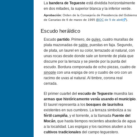
La
bandera de Tegueste
está dividida horizontalmente
en dos mitades, la superior blanca y la inferior verde.
Aprobación:
Orden de la Consejería de Presidencia del Gobierno
de Canarias de 6 de marzo de 1995 (
BOC
de 5 de abril
).
Escudo heráldico
Escudo
partido
. Primero, de
gules
, cuatro murallas de
plata mazonadas de
sable
, puestas en faja. Segundo,
de plata, un laurel en su color, terrazado al natural, con
unas rocas desde donde sale un torrente de plata que
discurre por la terraza y se pierde por la punta del
escudo. Bordura componada de ocho piezas, cuatro de
sinople
con una espiga de oro y cuatro de oro con un
racimo de uvas al natural. Al timbre, corona real
cerrada.
El primer cuartel del
escudo de Tegueste
muestra las
armas que históricamente venía usando el municipio
.
El laurel representa a los
bosques de laurisilva
existentes en sus cumbres. La terraza simboliza a su
fértil campiña
, y el torrente, a la llamada
Fuente del
Mocán
, que hasta tiempos recientes abastecía de agua
a la localidad. Las espigas y los racimos aluden a los
cultivos tradicionales
del campo teguestero.