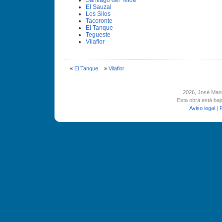
Santiago del Teide
El Sauzal
Los Silos
Tacoronte
El Tanque
Tegueste
Vilaflor
«
El Tanque
»
Vilaflor
2026
, José Man
Esta obra está ba
Aviso legal
|