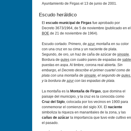
Ayuntamiento de Firgas el 13 de junio de 2001.
Escudo heráldico
El
escudo municipal de Firgas
fue aprobado por
Decreto 3673/1964, de 5 de noviembre (publicado en el
BOE
de 21 de noviembre de 1964).
Escudo cortado. Primero, de
azur
, montaña en su color
con una cruz en su cima y un naciente de plata.
Segundo, de oro, un haz de caña de azúcar de
sinople
.
Bordura de
gules
con cuatro pares de espadas de
sable
puestas en aspa. Al timbre, corona real abierta.
Sin
embargo, el Decreto describe el primer cuartel como de
plata con una montaña de
sinople
, el segundo de
gules
,
y la bordura de
azur
con las espadas de plata.
La montaña es la
Montaña de Firgas
, que domina el
paisaje del municipio, y la cruz es la conocida como
Cruz del Siglo
, colocada por los vecinos en 1900 para
conmemorar el comienzo del siglo XX. El
naciente
simboliza la riqueza en manantiales de la zona, y las
cañas de azúcar
la importancia que tuvo este cultivo en
el pasado.