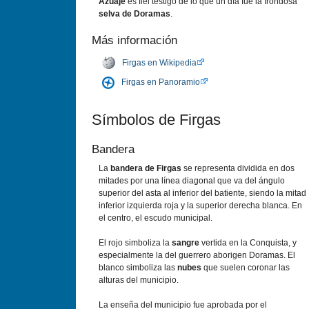
Azuaje
es fiel testigo de lo que un día fue la frondosa
selva de Doramas
.
Más información
Firgas en Wikipedia
Firgas en Panoramio
Símbolos de Firgas
Bandera
La
bandera de Firgas
se representa dividida en dos
mitades por una línea diagonal que va del ángulo
superior del asta al inferior del batiente, siendo la mitad
inferior izquierda roja y la superior derecha blanca. En
el centro, el escudo municipal.
El rojo simboliza la
sangre
vertida en la Conquista, y
especialmente la del guerrero aborigen Doramas. El
blanco simboliza las
nubes
que suelen coronar las
alturas del municipio.
La enseña del municipio fue aprobada por el