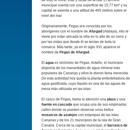
de todo el norte, este y oeste de la isla. El término
municipal cuenta con una superficie de 15,77 km² y su
capital se asienta a una altitud de 465 metros sobre el
nivel del mar
Originariamente, Firgas era conocida por los
aborígenes con el nombre de
Afurgad
(Atalaya), ello le
viene por estar ubicada la villa en lo alto de un cerro y
por las vistas que desde él se tenían de toda la
comarca. Más tarde, ya en el siglo XVI, aparece el
nombre de
Firgas de Afurgad
.
El
agua
es sinónimo de Firgas. Antaño, el municipio
disponía de los manantiales de agua mineral más
populares de Canarias y ellos le dieron fama merecida.
De esta actividad hoy queda la planta embotelladora de
agua gasificada, cuyo líquido es una de las aguas de
mesa más utilizada en las islas.
El casco de Firgas, llama la atención una
plaza
y una
fuente en cascada
que ocupa una de sus empinadas
calles donde se pueden observar unos bellos
mosaicos de azulejos
con estampas de las Islas
Canarias y de los 21 municipios de la isla de Gran
Canaria. Cerca de la capital municipal, el
barranco de