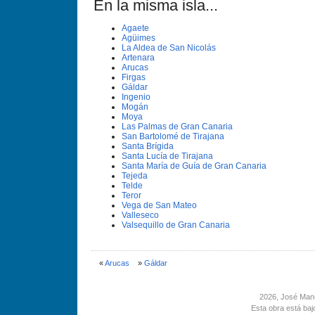
En la misma isla...
Agaete
Agüimes
La Aldea de San Nicolás
Artenara
Arucas
Firgas
Gáldar
Ingenio
Mogán
Moya
Las Palmas de Gran Canaria
San Bartolomé de Tirajana
Santa Brí­gida
Santa Lucí­a de Tirajana
Santa Marí­a de Guí­a de Gran Canaria
Tejeda
Telde
Teror
Vega de San Mateo
Valleseco
Valsequillo de Gran Canaria
«
Arucas
»
Gáldar
2026
, José Man
Esta obra está ba